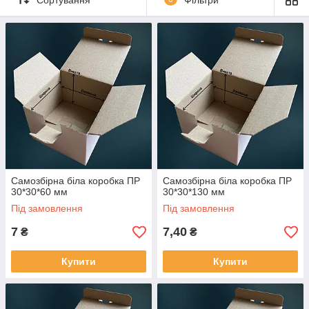
відчуття преміальності, підходить для брендів, що цінують
візуальну естетику та прагнуть справити приємне враження з
першого погляду. Така упаковка легко адаптується під
брендування — нанесення логотипів, етикеток, фірмових
кольорів.
Самозбірна біла коробка ПР
Самозбірна біла коробка ПР
30*30*60 мм
30*30*130 мм
Під замовлення
Під замовлення
7
7,40
₴
₴
Купити
Купити