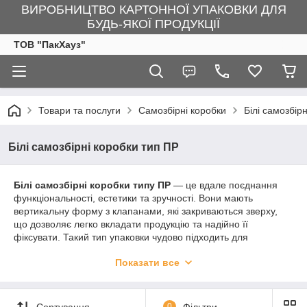
ВИРОБНИЦТВО КАРТОННОЇ УПАКОВКИ ДЛЯ
БУДЬ-ЯКОЇ ПРОДУКЦІЇ
ТОВ "ПакХауз"
Товари та послуги
Самозбірні коробки
Білі самозбір
Білі самозбірні коробки тип ПР
Білі самозбірні коробки типу ПР
— це вдале поєднання
функціональності, естетики та зручності. Вони мають
вертикальну форму з клапанами, які закриваються зверху,
що дозволяє легко вкладати продукцію та надійно її
фіксувати. Такий тип упаковки чудово підходить для
косметики, медичних засобів, хендмейду, харчової продукції,
Показати все
сувенірів, а також подарункових наборів.
Білий мікрогофрокартон, з якого виготовлено ці коробки,
вирізняється акуратністю та чистотою вигляду. Він створює
Сортування
0
Фільтри