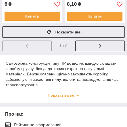
8
8,10
₴
₴
Купити
Купити
Показати ще
1
/ 8
Самозбірна конструкція типу ПР дозволяє швидко складати
коробку вручну, без додаткових витрат на пакувальні
матеріали. Верхні клапани щільно закривають коробку,
забезпечуючи захист від пилу, вологи та пошкоджень під час
транспортування.
🚚
Доставка по всій Україні
: Київ, Львів, Харків, Одеса,
Показати все
Дніпро та інші населені пункти. Ви можете обрати зручний
спосіб доставки —
Нова Пошта
,
Delivery
або
самовивіз
зі
складу. Ми гарантуємо акуратну упаковку кожного
Про нас
замовлення.
Білі коробки типу ПР
— це візуально приваблива, міцна й
Рейтинг не сформований
надійна упаковка, яка підкреслить якість вашого товару та