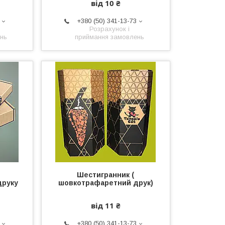
від 10 ₴
+380 (50) 341-13-73
Розрахунок і
нь
приймання замовлень
Шестигранник (
друку
шовкотрафаретний друк)
від 11 ₴
+380 (50) 341-13-73