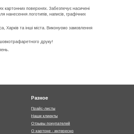
их картонних поверхнях. Забезпечує насичені
ля нанесення логотипів, написів, графічних
са, Харків та інші міста. Виконуємо замовлення
 шовкотрафаретного друку!
лень.
Разное
Прайс-листы
Наши клиенты
Отзывы покупателей
О картоне - интересно