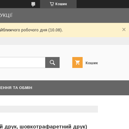
Кошик
УКЦІЇ
айближчого робочого дня (10.08).
Кошик
ЕННЯ ТА ОБМІН
ий друк, шовкотрафаретний друк)