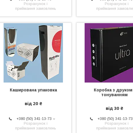
Розрахунок і
Розрахунок і
приймання замовлень
приймання замовле
Каширована упаковка
Коробка з друком 
тонуванням
від 20 ₴
від 30 ₴
+380 (50) 341-13-73
+380 (50) 341-13-73
Розрахунок і
Розрахунок і
приймання замовлень
приймання замовле