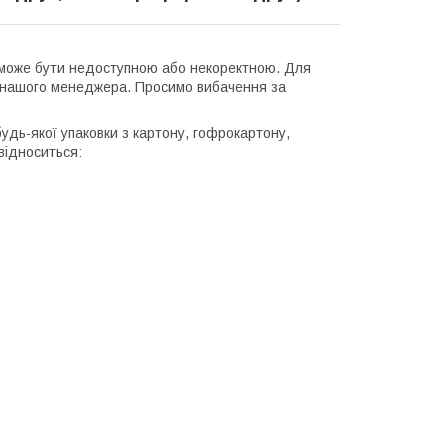
о може бути недоступною або некоректною. Для
до нашого менеджера. Просимо вибачення за
удь-якої упаковки з картону, гофрокартону,
відноситься: