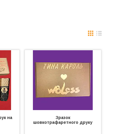
ук на
Зразок
шовкотрафаретного друку