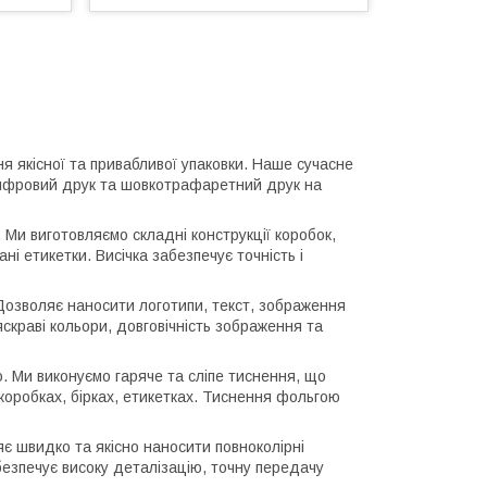
я якісної та привабливої упаковки. Наше сучасне
цифровий друк та шовкотрафаретний друк на
Ми виготовляємо складні конструкції коробок,
ні етикетки. Висічка забезпечує точність і
 Дозволяє наносити логотипи, текст, зображення
скраві кольори, довговічність зображення та
. Ми виконуємо гаряче та сліпе тиснення, що
коробках, бірках, етикетках. Тиснення фольгою
є швидко та якісно наносити повноколірні
езпечує високу деталізацію, точну передачу