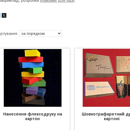
априклад, розробка
упаковки для піци
.
Нанесення флексодруку на
Шовкотрафаретний др
картон
картоні