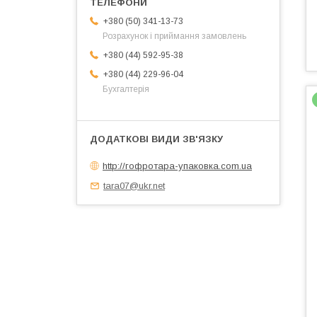
+380 (50) 341-13-73
Розрахунок і приймання замовлень
+380 (44) 592-95-38
+380 (44) 229-96-04
Бухгалтерія
http://гофротара-упаковка.com.ua
tara07@ukr.net