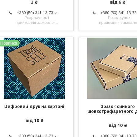
3 ₴
від 6 ₴
+380 (50) 341-13-73
+380 (50) 341-13-73
Розрахунок і
Розрахунок і
приймання замовлень
приймання замовле
Новинка
Цифровий друк на картоні
Зразок синього
шовкотрафаретного 
від 10 ₴
від 10 ₴
+380 (50) 341-13-73
+380 (50) 341-13-73