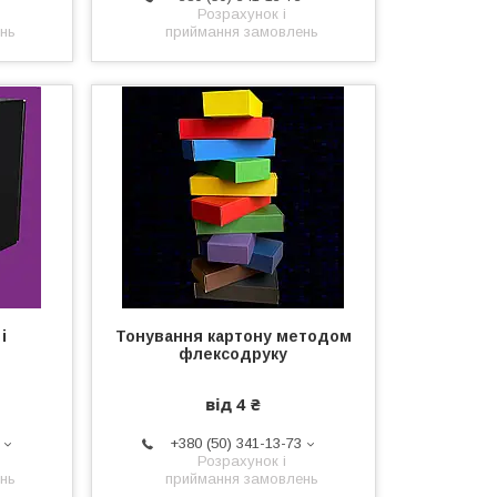
Розрахунок і
нь
приймання замовлень
і
Тонування картону методом
флексодруку
від 4 ₴
+380 (50) 341-13-73
Розрахунок і
нь
приймання замовлень