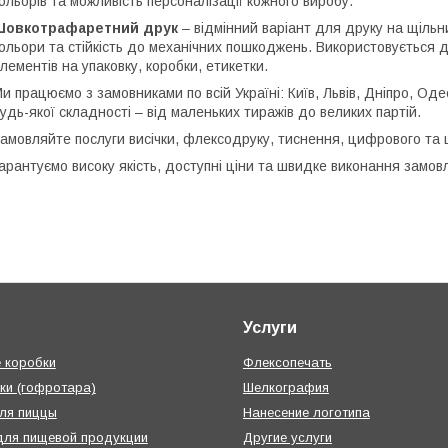
ольорів та можливість персоналізації кожного виробу.
Шовкотрафаретний друк
– відмінний варіант для друку на щільн
ольори та стійкість до механічних пошкоджень. Використовується д
лементів на упаковку, коробки, етикетки.
и працюємо з замовниками по всій Україні: Київ, Львів, Дніпро, Оде
удь-якої складності – від маленьких тиражів до великих партій.
амовляйте послуги висічки, флексодруку, тиснення, цифрового та
арантуємо високу якість, доступні ціни та швидке виконання замов
Услуги
 коробки
Флексопечать
ки (гофротара)
Шелкография
ля пиццы
Нанесение логотипа
для пищевой продукции
Другие услуги