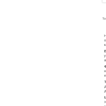
Н
о
к
В
у
а
н
е
д
д
з