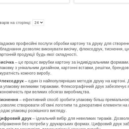
адаємо професійні послуги обробки картону та друку для створенн
бладнання дозволяє виконувати висічку, флексодрук, тиснення, 
артонній продукції будь-якої складності.
исічка
– це процес вирубки картону за індивідуальними формами. 
паковку з унікальним дизайном, картонні вставки, решітки, брендова
куратність кожного виробу.
Флексодрук
– один із найпопулярніших методів друку на картоні.
а упаковку великими тиражами. Флексографічний друк забезпечує я
кономічність при великих обсягах виробництва.
Тиснення
– ефективний спосіб зробити упаковку більш преміальною
озволяє створювати об’ємні логотипи та декоративні елементи на 
одає упаковці розкішного вигляду.
Цифровий друк
– ідеальний вибір для невеликих тиражів. Дозволя
ображення без потреби у друкарських формах. Цифровий друк заб