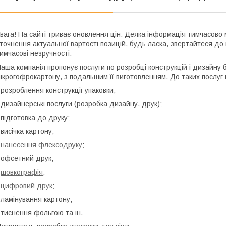
вага! На сайті триває оновлення цін. Деяка інформація тимчасов
точнення актуальної вартості позицій, будь ласка, звертайтеся 
имчасові незручності.
аша компанія пропонує послуги по розробці конструкцій і дизайну б
ікрогофрокартону, з подальшим її виготовленням. До таких послуг 
 розроблення конструкції упаковки;
 дизайнерські послуги (розробка дизайну, друк);
 підготовка до друку;
 висічка картону;
-
нанесення флексодруку
;
 офсетний друк;
-
шовкографія
;
-
цифровий друк
;
 ламінування картону;
 тиснення фольгою та ін.