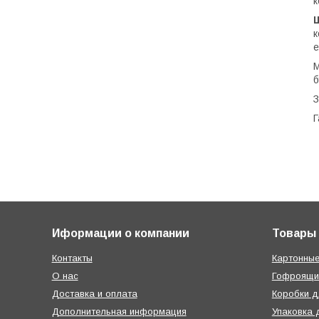
к
к
е
М
б
З
Г
Иформации о компании
Товары
Контакты
Картонные
О нас
Гофроящи
Доставка и оплата
Коробки д
Дополнительная информация
Упаковка 