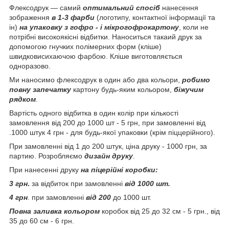
Флексодрук ― самий
оптимальний спосіб
нанесення
зображення
в 1-3 фарби
(логотипу, контактної інформації та
ін)
на упаковку з гофро - і мікрогофрокартону
, коли не
потрібні високоякісні відбитки. Наноситься такаий друк за
допомогою гнучких полімерних форм (кліше)
швидковисихаючою фарбою. Кліше виготовляється
одноразово.
Ми наносимо флексодрук в один або два кольори,
робимо
повну запечатку
картону будь-яким кольором,
біжучим
рядком
.
Вартість одного відбитка в один колір при кількості
замовлення від 200 до 1000 шт - 5 грн, при замовленні від
.1000 штук 4 грн - для будь-якої упаковки (крім піццерійного).
При замовленні від 1 до 200 штук, ціна друку - 1000 грн, за
партию. Розробляємо
дизайн друку
.
При нанесенні друку
на піцерійні коробки:
3 грн
.
за відбиток при замовленні
від 1000 шт.
4 грн
. при замовленні
від 200
до 1000 шт.
Повна заливка кольором
коробок від 25 до 32 см - 5 грн., від
35 до 60 см - 6 грн.