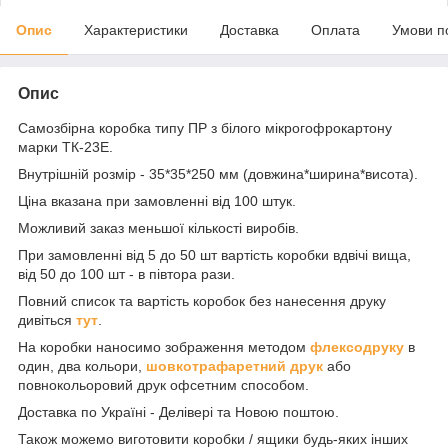
Опис
Характеристики
Доставка
Оплата
Умови п
Опис
Самозбірна коробка типу ПР з білого мікрогофрокартону
марки ТК-23Е.
Внутрішній розмір - 35*35*250 мм (довжина*ширина*висота).
Ціна вказана при замовленні від 100 штук.
Можливий заказ меньшої кількості виробів.
При замовленні від 5 до 50 шт вартість коробки вдвічі вища,
від 50 до 100 шт - в півтора рази.
Повний список та вартість коробок без нанесення друку
дивіться
тут
.
На коробки наносимо зображення методом
флексодруку
в
один, два кольори,
шовкотрафаретний друк
або
повнокольоровий друк офсетним способом.
Доставка по Україні - Делівері та Новою поштою.
Також можемо виготовити коробки / ящики будь-яких інших