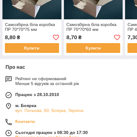
Самозбірна біла коробка
Самозбірна біла коробка
Само
ПР 70*70*75 мм
ПР 70*70*60 мм
ПР 4
8,80
8,70
7,3
₴
₴
Купити
Купити
Про нас
Рейтинг не сформований
Менше 5 відгуків за останній рік
Працює з 28.10.2010
м. Боярка
вул. Польова, 60, Боярка, Україна
Контакти
Сьогодні працює з 08:30 до 17:30