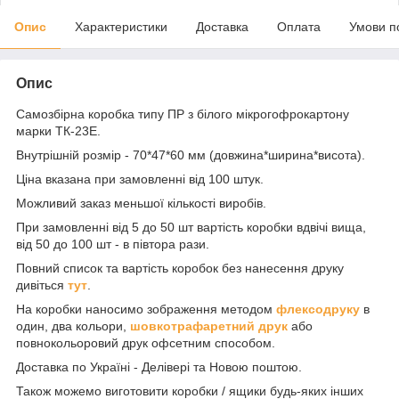
Опис
Характеристики
Доставка
Оплата
Умови п
Опис
Самозбірна коробка типу ПР з білого мікрогофрокартону
марки ТК-23Е.
Внутрішній розмір - 70*47*60 мм (довжина*ширина*висота).
Ціна вказана при замовленні від 100 штук.
Можливий заказ меньшої кількості виробів.
При замовленні від 5 до 50 шт вартість коробки вдвічі вища,
від 50 до 100 шт - в півтора рази.
Повний список та вартість коробок без нанесення друку
дивіться
тут
.
На коробки наносимо зображення методом
флексодруку
в
один, два кольори,
шовкотрафаретний друк
або
повнокольоровий друк офсетним способом.
Доставка по Україні - Делівері та Новою поштою.
Також можемо виготовити коробки / ящики будь-яких інших