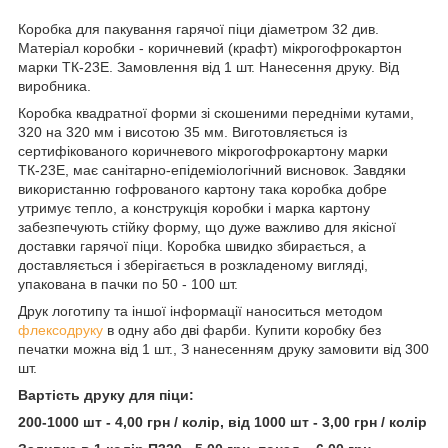
Коробка для пакування гарячої піци діаметром 32 див.
Матеріал коробки - коричневий (крафт) мікрогофрокартон
марки ТК-23Е. Замовлення від 1 шт. Нанесення друку. Від
виробника.
Коробка квадратної форми зі скошеними передніми кутами,
320 на 320 мм і висотою 35 мм. Виготовляється із
сертифікованого коричневого мікрогофрокартону марки
ТК-23Е, має санітарно-епідеміологічний висновок. Завдяки
використанню гофрованого картону така коробка добре
утримує тепло, а конструкція коробки і марка картону
забезпечують стійку форму, що дуже важливо для якісної
доставки гарячої піци. Коробка швидко збирається, а
доставляється і зберігається в розкладеному вигляді,
упакована в пачки по 50 - 100 шт.
Друк логотипу та іншої інформації наноситься методом
флексодруку
в одну або дві фарби. Купити коробку без
печатки можна від 1 шт., З нанесенням друку замовити від 300
шт.
Вартість друку для піци:
200-1000 шт - 4,00 грн / колір, від 1000 шт - 3,00 грн / колір