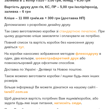
Заливка в 1 колір П320 - 5,00 грн, понад – 6,00 грн
Вартість друку для г/я, КС, ПР – 5,00 грн /колір/прохід,
заливка – 6 грн
Кліше – 11 000 грн/м.кв + 300 грн (доставка НП)
Допомагаємо з розробкою дизайну друку.
Так само виготовляємо коробки зі
стандартною печаткою
. При
цьому додатково кліше замовляти і оплачувати не потрібно.
Повний список та вартість коробок без нанесення друку
дивіться
тут
.
На коробки наносимо зображення методом
флексодруку
в
один, два кольори,
шовкотрафаретний друк
або
повнокольоровий друк офсетним способом.
Доставка по Україні - Делівері та Новою поштою.
Також можемо виготовити коробки / ящики будь-яких інших
розмірів.
Більше інформації Ви можете дізнатися на нашому сайті -
t
ara07.com.ua
Щоб дізнатися вартість потрібних Вам ящиків/коробок, або
задати будь-яке інше питання,
натисніть сюди
.