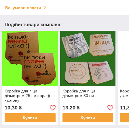
Всі умови оплати
Подібні товари компанії
Коробка для піци
Коробка для піци
Коро
діаметром 25 см з крафт
діаметром 30 см
діам
картону
10,30
13,20
11,
₴
₴
Купити
Купити