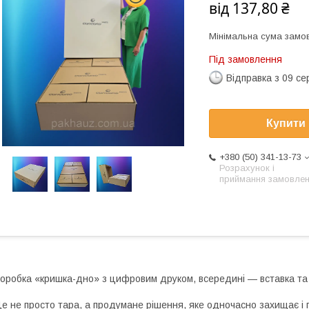
від
137,80 ₴
Мінімальна сума замов
Під замовлення
Відправка з 09 се
Купити
+380 (50) 341-13-73
Розрахунок і
приймання замовле
оробка «кришка-дно» з цифровим друком, всередині — вставка та
е не просто тара, а продумане рішення, яке одночасно захищає і 