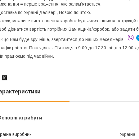
иконання = перше враження, яке запам’ятається.
оставка по Україні Делівері, Новою поштою.
акож, можливе виготовлення коробок будь-яких інших конструкцій і 
об дізнатися вартість потрібних Вам ящиків/коробок, або задати 
кщо Вам буде зручніше, звертайтеся до наших меседжерів -
рафік роботи: Понеділок - П'ятниця з 9:00 до 17:30, обід з 12:00 д
и працюємо під час війни.
арактеристики
Основні атрибути
раїна виробник
Україна