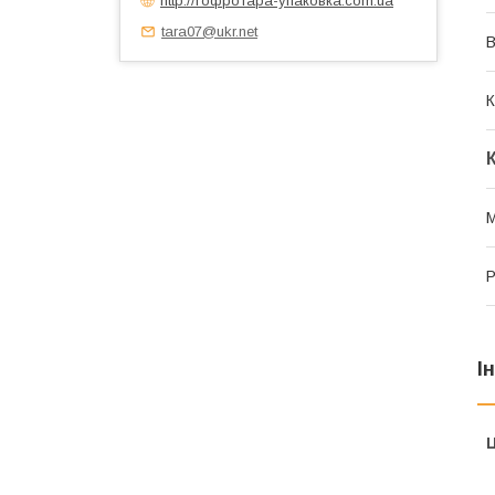
tara07@ukr.net
В
К
М
Р
І
Ц