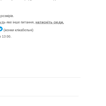
розмірів.
будь-яке інше питання,
натисніть сюди
.
(іконки клікабельні)
о 13:00.