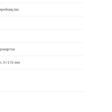
иробництво
рокартон
m, h=170 mm