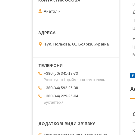
в
Анатолій
Д
Т
Щ
Я
вул. Польова, 60, Боярка, Україна
Г
М
+380 (50) 341-13-73
Розрахунок і приймання замовлень
+380 (44) 592-95-38
Х
+380 (44) 229-96-04
Бухгалтерія
К
http://гофротара-упаковка.com.ua