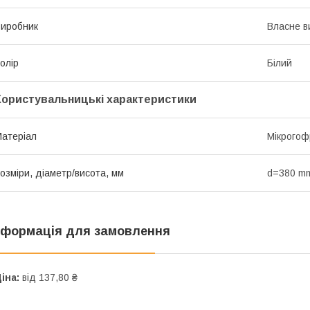
иробник
Власне в
олір
Білий
Користувальницькі характеристики
атеріал
Мікрогоф
озміри, діаметр/висота, мм
d=380 m
нформація для замовлення
іна:
від 137,80 ₴