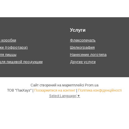
Услуги
 коробки
Флексопечать
ки (гофротара)
Шелкография
ля пиццы
Нанесение логотипа
для пищевой продукции
Другие услуги
Сайт створений на маркетплейсі
Prom.ua
ТОВ "ПакХауз" |
Поскаржитися на контент
|
Політика конфіденційності
Select Language
▼