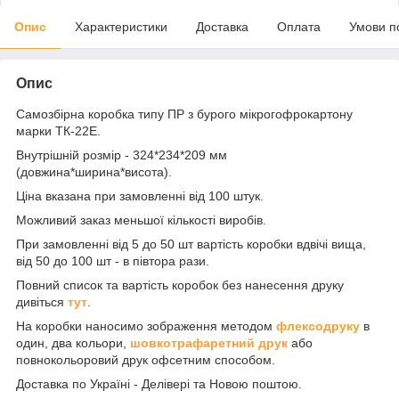
Опис
Характеристики
Доставка
Оплата
Умови п
Опис
Самозбірна коробка типу ПР з бурого мікрогофрокартону
марки ТК-22Е.
Внутрішній розмір - 324*234*209 мм
(довжина*ширина*висота).
Ціна вказана при замовленні від 100 штук.
Можливий заказ меньшої кількості виробів.
При замовленні від 5 до 50 шт вартість коробки вдвічі вища,
від 50 до 100 шт - в півтора рази.
Повний список та вартість коробок без нанесення друку
дивіться
тут
.
На коробки наносимо зображення методом
флексодруку
в
один, два кольори,
шовкотрафаретний друк
або
повнокольоровий друк офсетним способом.
Доставка по Україні - Делівері та Новою поштою.