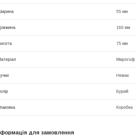
Ширина
55 мм
Довжина
160 мм
исота
75 мм
атеріал
Мікрогоф
учки
Немає
олір
Бурий
паковка
Коробка
нформація для замовлення