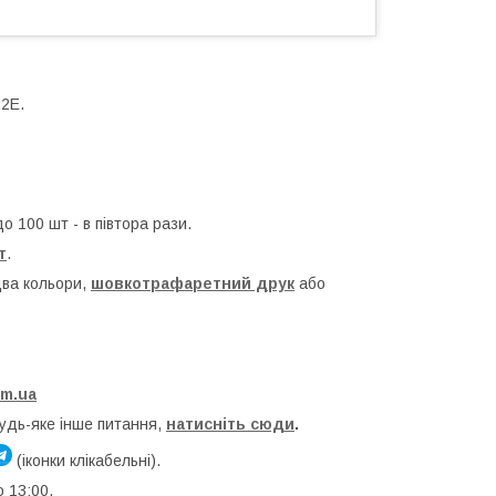
22Е.
до 100 шт - в півтора рази.
т
.
два кольори,
шовкотрафаретний друк
або
om.ua
будь-яке інше питання,
натисніть сюди
.
(іконки клікабельні).
о 13:00.