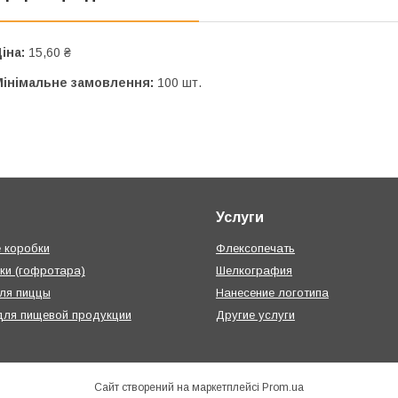
іна:
15,60 ₴
Мінімальне замовлення:
100 шт.
Услуги
 коробки
Флексопечать
ки (гофротара)
Шелкография
ля пиццы
Нанесение логотипа
для пищевой продукции
Другие услуги
Сайт створений на маркетплейсі
Prom.ua