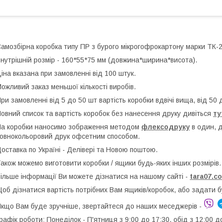
амозбірна коробка типу ПР з бурого мікрогофрокартону марки ТК-
нутрішній розмір - 160*55*75 мм (довжина*ширина*висота).
іна вказана при замовленні від 100 штук.
ожливий заказ меньшої кількості виробів.
ри замовленні від 5 до 50 шт вартість коробки вдвічі вища, від 50 
овний список та вартість коробок без нанесення друку дивіться
ту
а коробки наносимо зображення методом
флексодруку
в один, 
овнокольоровий друк офсетним способом.
оставка по Україні - Делівері та Новою поштою.
акож можемо виготовити коробки / ящики будь-яких інших розмірів.
ільше інформації Ви можете дізнатися на нашому сайті -
t
ara07.c
об дізнатися вартість потрібних Вам ящиків/коробок, або задати 
кщо Вам буде зручніше, звертайтеся до наших меседжерів -
рафік роботи: Понеділок - П'ятниця з 9:00 до 17:30, обід з 12:00 д