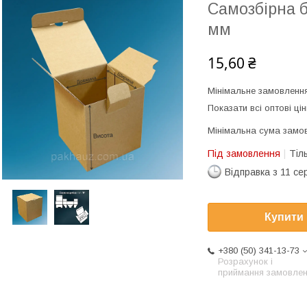
Самозбірна б
мм
15,60 ₴
Мінімальне замовлення
Показати всі оптові цін
Мінімальна сума замов
Під замовлення
Тіл
Відправка з 11 се
Купити
+380 (50) 341-13-73
Розрахунок і
приймання замовле