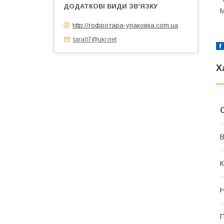
М
http://гофротара-упаковка.com.ua
tara07@ukr.net
Х
В
К
Н
П