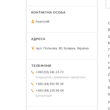
Анатолій
С
В
Ц
М
вул. Польова, 60, Боярка, Україна
П
П
Н
п
+380 (50) 341-13-73
Д
Розрахунок і приймання замовлень
Т
+380 (44) 592-95-38
Б
+380 (44) 229-96-04
Щ
Бухгалтерія
Я
Г