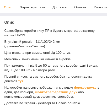
Опис
Характеристики
Доставка
Оплата
Умови п
Опис
Самозбірна коробка типу ПР з бурого мікрогофрокартону
марки ТК-22Е.
Внутрішній розмір - 111*102*242 мм
(довжина*ширина*висота).
Ціна вказана при замовленні від 100 штук.
Можливий заказ меньшої кількості виробів.
При замовленні від 5 до 50 шт вартість коробки вдвічі вища,
від 50 до 100 шт - в півтора рази.
Повний список та вартість коробок без нанесення друку
дивіться
тут
.
На коробки наносимо зображення методом
флексодруку
в
один, два кольори,
шовкотрафаретний друк
або
повнокольоровий друк офсетним способом.
Доставка по Україні - Делівері та Новою поштою.