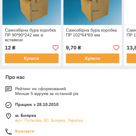
Самозбірна бура коробка
Самозбірна бура коробка
Само
ПР 90*90*242 мм зі
ПР 102*64*69 мм
ПР 1
вставкою
12
9,70
13,
₴
₴
Купити
Купити
Про нас
Рейтинг не сформований
Менше 5 відгуків за останній рік
Працює з 28.10.2010
м. Боярка
вул. Польова, 60, Боярка, Україна
Контакти