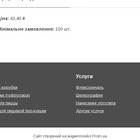
іна:
43,40 ₴
Мінімальне замовлення:
100 шт.
Услуги
 коробки
Флексопечать
ки (гофротара)
Шелкография
ля пиццы
Нанесение логотипа
для пищевой продукции
Другие услуги
Сайт створений на маркетплейсі
Prom.ua