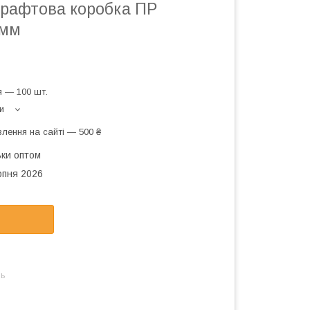
крафтова коробка ПР
 мм
 — 100 шт.
и
лення на сайті — 500 ₴
ьки оптом
рпня 2026
нь