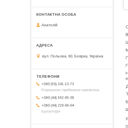
Анатолій
С
В
Ц
М
вул. Польова, 60, Боярка, Україна
П
П
Н
п
+380 (50) 341-13-73
Д
Розрахунок і приймання замовлень
Т
+380 (44) 592-95-38
Б
+380 (44) 229-96-04
Щ
Бухгалтерія
Я
Г