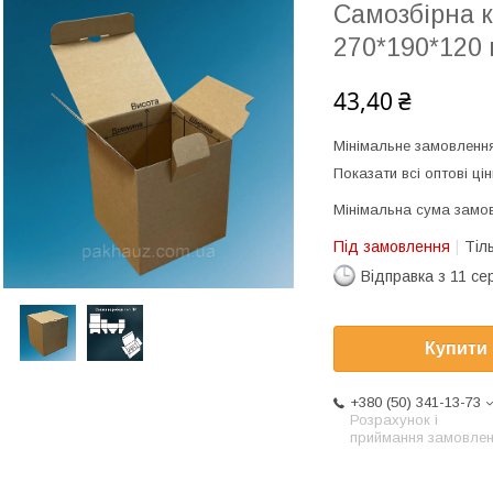
Самозбірна 
270*190*120
43,40 ₴
Мінімальне замовлення
Показати всі оптові цін
Мінімальна сума замов
Під замовлення
Тіл
Відправка з 11 се
Купити
+380 (50) 341-13-73
Розрахунок і
приймання замовле