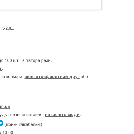
ТК-23Е.
до 100 шт - в півтора рази.
т
.
два кольори,
шовкотрафаретний друк
або
om.ua
будь-яке інше питання,
натисніть сюди
.
(іконки клікабельні).
о 13:00.