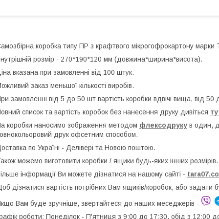
амозбірна коробка типу ПР з крафтвого мікрогофрокартону марки 
нутрішній розмір - 270*190*120 мм (довжина*ширина*висота).
іна вказана при замовленні від 100 штук.
ожливий заказ меньшої кількості виробів.
ри замовленні від 5 до 50 шт вартість коробки вдвічі вища, від 50 
овний список та вартість коробок без нанесення друку дивіться
ту
а коробки наносимо зображення методом
флексодруку
в один, 
овнокольоровий друк офсетним способом.
оставка по Україні - Делівері та Новою поштою.
акож можемо виготовити коробки / ящики будь-яких інших розмірів.
ільше інформації Ви можете дізнатися на нашому сайті -
t
ara07.c
об дізнатися вартість потрібних Вам ящиків/коробок, або задати 
кщо Вам буде зручніше, звертайтеся до наших меседжерів -
рафік роботи: Понеділок - П'ятниця з 9:00 до 17:30, обід з 12:00 д