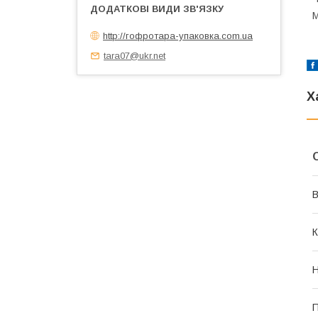
М
http://гофротара-упаковка.com.ua
tara07@ukr.net
Х
В
К
Н
П