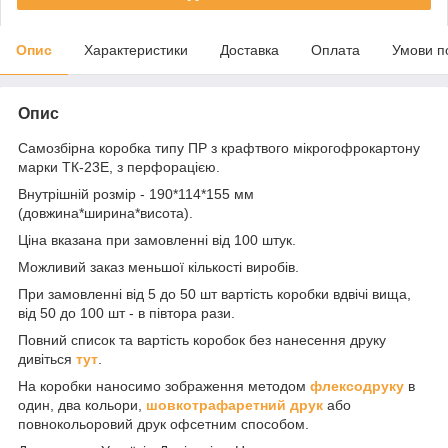
Опис
Характеристики
Доставка
Оплата
Умови п
Опис
Самозбірна коробка типу ПР з крафтвого мікрогофрокартону
марки ТК-23Е, з перфорацією.
Внутрішній розмір - 190*114*155 мм
(довжина*ширина*висота).
Ціна вказана при замовленні від 100 штук.
Можливий заказ меньшої кількості виробів.
При замовленні від 5 до 50 шт вартість коробки вдвічі вища,
від 50 до 100 шт - в півтора рази.
Повний список та вартість коробок без нанесення друку
дивіться
тут
.
На коробки наносимо зображення методом
флексодруку
в
один, два кольори,
шовкотрафаретний друк
або
повнокольоровий друк офсетним способом.