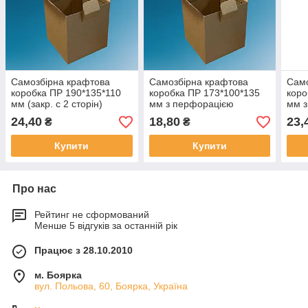
Самозбірна крафтова
Самозбірна крафтова
Само
коробка ПР 190*135*110
коробка ПР 173*100*135
коро
мм (закр. с 2 сторін)
мм з перфорацією
мм з
24,40
18,80
23,
₴
₴
Купити
Купити
Про нас
Рейтинг не сформований
Менше 5 відгуків за останній рік
Працює з 28.10.2010
м. Боярка
вул. Польова, 60, Боярка, Україна