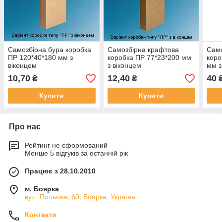
Самозбірна бура коробка
Самозбірна крафтова
Само
ПР 120*40*180 мм з
коробка ПР 77*23*200 мм
коро
віконцем
з віконцем
мм з
10,70
12,40
40
₴
₴
Купити
Купити
Про нас
Рейтинг не сформований
Менше 5 відгуків за останній рік
Працює з 28.10.2010
м. Боярка
вул. Польова, 60, Боярка, Україна
Контакти