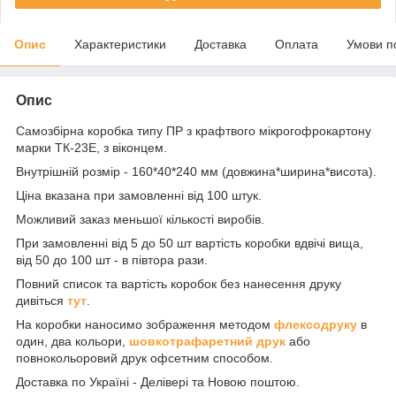
Опис
Характеристики
Доставка
Оплата
Умови п
Опис
Самозбірна коробка типу ПР з крафтвого мікрогофрокартону
марки ТК-23Е, з віконцем.
Внутрішній розмір - 160*40*240 мм (довжина*ширина*висота).
Ціна вказана при замовленні від 100 штук.
Можливий заказ меньшої кількості виробів.
При замовленні від 5 до 50 шт вартість коробки вдвічі вища,
від 50 до 100 шт - в півтора рази.
Повний список та вартість коробок без нанесення друку
дивіться
тут
.
На коробки наносимо зображення методом
флексодруку
в
один, два кольори,
шовкотрафаретний друк
або
повнокольоровий друк офсетним способом.
Доставка по Україні - Делівері та Новою поштою.