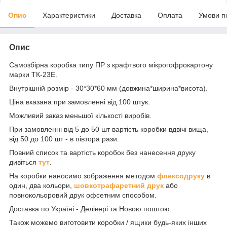
Опис
Характеристики
Доставка
Оплата
Умови п
Опис
Самозбірна коробка типу ПР з крафтвого мікрогофрокартону
марки ТК-23Е.
Внутрішній розмір - 30*30*60 мм (довжина*ширина*висота).
Ціна вказана при замовленні від 100 штук.
Можливий заказ меньшої кількості виробів.
При замовленні від 5 до 50 шт вартість коробки вдвічі вища,
від 50 до 100 шт - в півтора рази.
Повний список та вартість коробок без нанесення друку
дивіться
тут
.
На коробки наносимо зображення методом
флексодруку
в
один, два кольори,
шовкотрафаретний друк
або
повнокольоровий друк офсетним способом.
Доставка по Україні - Делівері та Новою поштою.
Також можемо виготовити коробки / ящики будь-яких інших