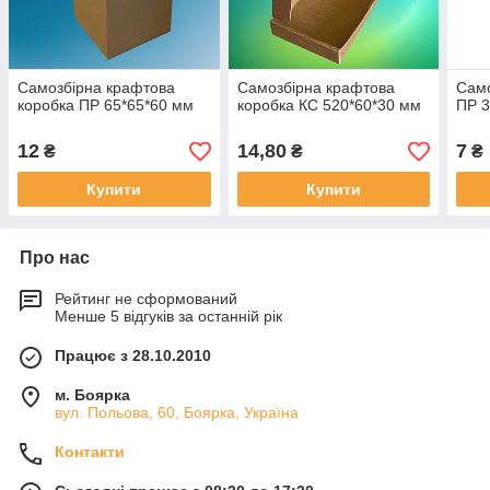
Самозбірна крафтова
Самозбірна крафтова
Само
коробка ПР 65*65*60 мм
коробка КС 520*60*30 мм
ПР 3
12
14,80
7
₴
₴
₴
Купити
Купити
Про нас
Рейтинг не сформований
Менше 5 відгуків за останній рік
Працює з 28.10.2010
м. Боярка
вул. Польова, 60, Боярка, Україна
Контакти