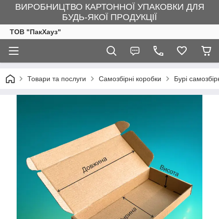
ВИРОБНИЦТВО КАРТОННОЇ УПАКОВКИ ДЛЯ
БУДЬ-ЯКОЇ ПРОДУКЦІЇ
ТОВ "ПакХауз"
Товари та послуги
Самозбірні коробки
Бурі самозбір