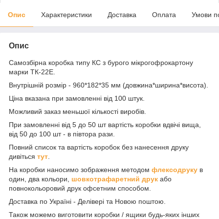
Опис
Характеристики
Доставка
Оплата
Умови п
Опис
Самозбірна коробка типу КС з бурого мікрогофрокартону
марки ТК-22Е.
Внутрішній розмір - 960*182*35 мм (довжина*ширина*висота).
Ціна вказана при замовленні від 100 штук.
Можливий заказ меньшої кількості виробів.
При замовленні від 5 до 50 шт вартість коробки вдвічі вища,
від 50 до 100 шт - в півтора рази.
Повний список та вартість коробок без нанесення друку
дивіться
тут
.
На коробки наносимо зображення методом
флексодруку
в
один, два кольори,
шовкотрафаретний друк
або
повнокольоровий друк офсетним способом.
Доставка по Україні - Делівері та Новою поштою.
Також можемо виготовити коробки / ящики будь-яких інших