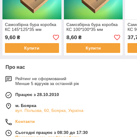
Самозбірна бура коробка
Самозбірна бура коробка
Само
КС 145*125*35 мм
КС 100*100*35 мм
КС 9
9,60
8,60
37,
₴
₴
Купити
Купити
Про нас
Рейтинг не сформований
Менше 5 відгуків за останній рік
Працює з 28.10.2010
м. Боярка
вул. Польова, 60, Боярка, Україна
Контакти
Сьогодні працює з 08:30 до 17:30