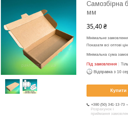
Самозбірна б
мм
35,40 ₴
Мінімальне замовлення
Показати всі оптові цін
Мінімальна сума замов
Під замовлення
Тіл
Відправка з 10 се
Купити
+380 (50) 341-13-73
Розрахунок і
приймання замовле