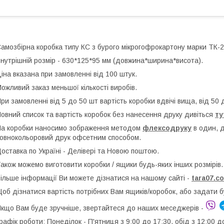
амозбірна коробка типу КС з бурого мікрогофрокартону марки ТК-2
нутрішній розмір - 630*125*95 мм (довжина*ширина*висота).
іна вказана при замовленні від 100 штук.
ожливий заказ меньшої кількості виробів.
ри замовленні від 5 до 50 шт вартість коробки вдвічі вища, від 50 д
овний список та вартість коробок без нанесення друку дивіться
ту
а коробки наносимо зображення методом
флексодруку
в один, 
овнокольоровий друк офсетним способом.
оставка по Україні - Делівері та Новою поштою.
акож можемо виготовити коробки / ящики будь-яких інших розмірів.
ільше інформації Ви можете дізнатися на нашому сайті -
t
ara07.c
об дізнатися вартість потрібних Вам ящиків/коробок, або задати 
кщо Вам буде зручніше, звертайтеся до наших меседжерів -
рафік роботи: Понеділок - П'ятниця з 9:00 до 17:30, обід з 12:00 д