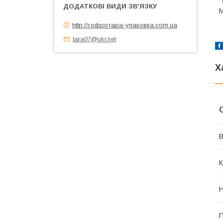
М
http://гофротара-упаковка.com.ua
tara07@ukr.net
Х
В
К
Н
П