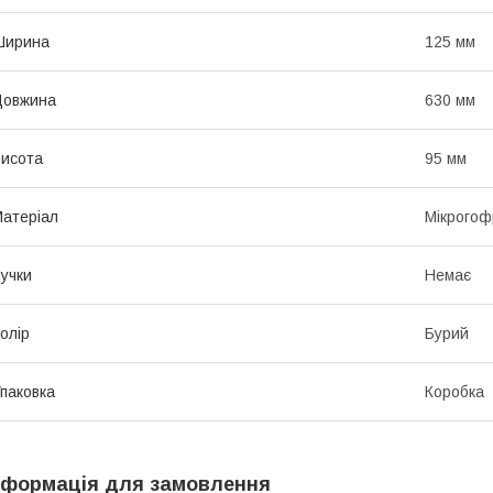
Ширина
125 мм
Довжина
630 мм
исота
95 мм
атеріал
Мікрогоф
учки
Немає
олір
Бурий
паковка
Коробка
нформація для замовлення