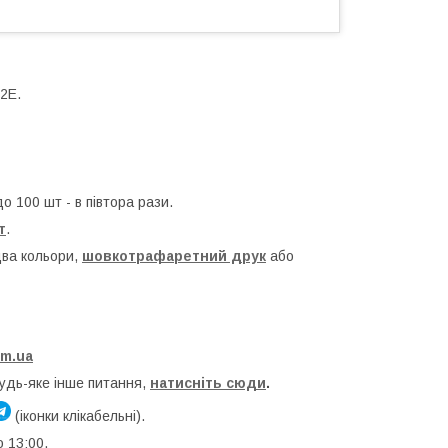
2Е.
о 100 шт - в півтора рази.
т
.
два кольори,
шовкотрафаретний друк
або
om.ua
будь-яке інше питання,
натисніть сюди
.
(іконки клікабельні).
о 13:00.