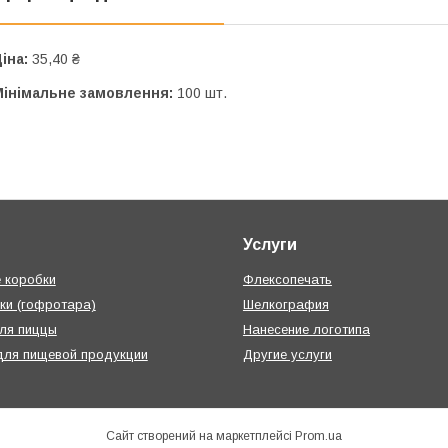
іна:
35,40 ₴
Мінімальне замовлення:
100 шт.
Услуги
 коробки
Флексопечать
ки (гофротара)
Шелкография
ля пиццы
Нанесение логотипа
для пищевой продукции
Другие услуги
Сайт створений на маркетплейсі
Prom.ua