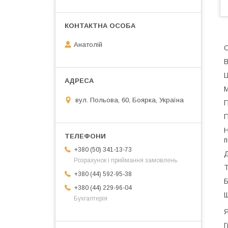
Анатолій
С
В
Ц
М
вул. Польова, 60, Боярка, Україна
П
П
Н
п
+380 (50) 341-13-73
Д
Розрахунок і приймання замовлень
Т
+380 (44) 592-95-38
Б
+380 (44) 229-96-04
Щ
Бухгалтерія
Я
Г