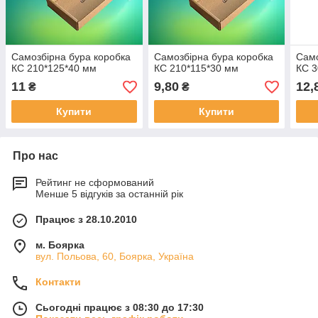
Самозбірна бура коробка
Самозбірна бура коробка
Само
КС 210*125*40 мм
КС 210*115*30 мм
КС 3
11
9,80
12,
₴
₴
Купити
Купити
Про нас
Рейтинг не сформований
Менше 5 відгуків за останній рік
Працює з 28.10.2010
м. Боярка
вул. Польова, 60, Боярка, Україна
Контакти
Сьогодні працює з 08:30 до 17:30