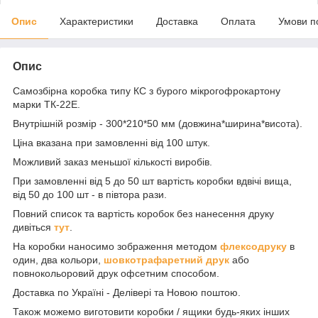
Опис
Характеристики
Доставка
Оплата
Умови п
Опис
Самозбірна коробка типу КС з бурого мікрогофрокартону
марки ТК-22Е.
Внутрішній розмір - 300*210*50 мм (довжина*ширина*висота).
Ціна вказана при замовленні від 100 штук.
Можливий заказ меньшої кількості виробів.
При замовленні від 5 до 50 шт вартість коробки вдвічі вища,
від 50 до 100 шт - в півтора рази.
Повний список та вартість коробок без нанесення друку
дивіться
тут
.
На коробки наносимо зображення методом
флексодруку
в
один, два кольори,
шовкотрафаретний друк
або
повнокольоровий друк офсетним способом.
Доставка по Україні - Делівері та Новою поштою.
Також можемо виготовити коробки / ящики будь-яких інших