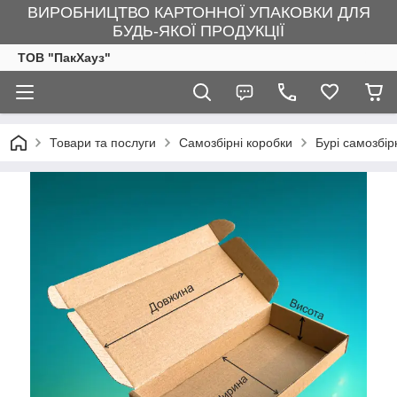
ВИРОБНИЦТВО КАРТОННОЇ УПАКОВКИ ДЛЯ
БУДЬ-ЯКОЇ ПРОДУКЦІЇ
ТОВ "ПакХауз"
Товари та послуги
Самозбірні коробки
Бурі самозбір