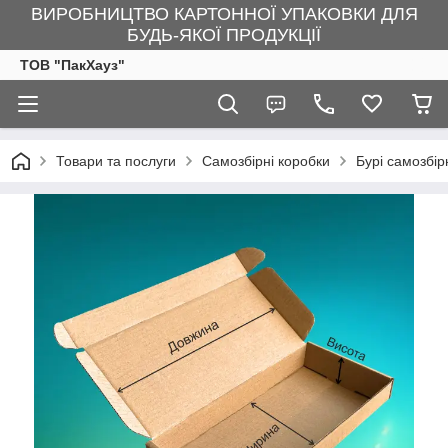
ВИРОБНИЦТВО КАРТОННОЇ УПАКОВКИ ДЛЯ
БУДЬ-ЯКОЇ ПРОДУКЦІЇ
ТОВ "ПакХауз"
Товари та послуги
Самозбірні коробки
Бурі самозбір