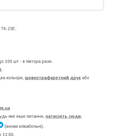
 ТК-23Е.
о 100 шт - в півтора рази.
т
.
два кольори,
шовкотрафаретний друк
або
om.ua
будь-яке інше питання,
натисніть сюди
.
(іконки клікабельні).
о 13:00.