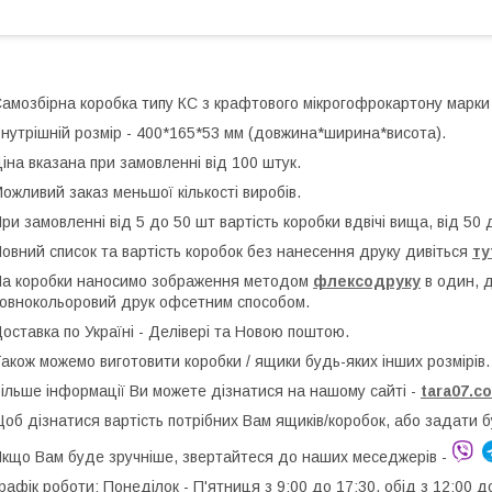
амозбірна коробка типу КС з крафтового мікрогофрокартону марки
нутрішній розмір - 400*165*53 мм (довжина*ширина*висота).
іна вказана при замовленні від 100 штук.
ожливий заказ меньшої кількості виробів.
ри замовленні від 5 до 50 шт вартість коробки вдвічі вища, від 50 д
овний список та вартість коробок без нанесення друку дивіться
ту
а коробки наносимо зображення методом
флексодруку
в один, 
овнокольоровий друк офсетним способом.
оставка по Україні - Делівері та Новою поштою.
акож можемо виготовити коробки / ящики будь-яких інших розмірів.
ільше інформації Ви можете дізнатися на нашому сайті -
t
ara07.c
об дізнатися вартість потрібних Вам ящиків/коробок, або задати 
кщо Вам буде зручніше, звертайтеся до наших меседжерів -
рафік роботи: Понеділок - П'ятниця з 9:00 до 17:30, обід з 12:00 д