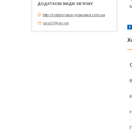
М
http://гофротара-упаковка.com.ua
tara07@ukr.net
Х
В
К
Н
П