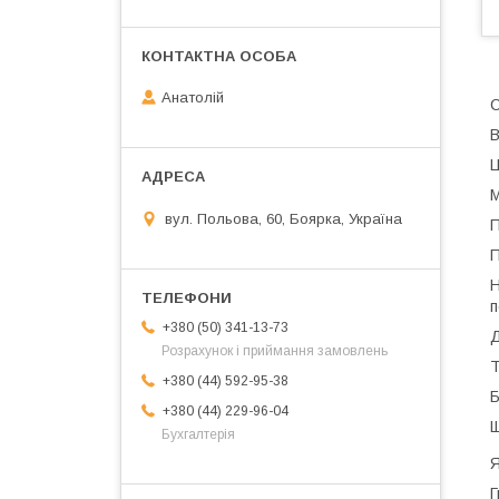
Анатолій
С
В
Ц
М
вул. Польова, 60, Боярка, Україна
П
П
Н
п
+380 (50) 341-13-73
Д
Розрахунок і приймання замовлень
Т
+380 (44) 592-95-38
Б
+380 (44) 229-96-04
Щ
Бухгалтерія
Я
Г