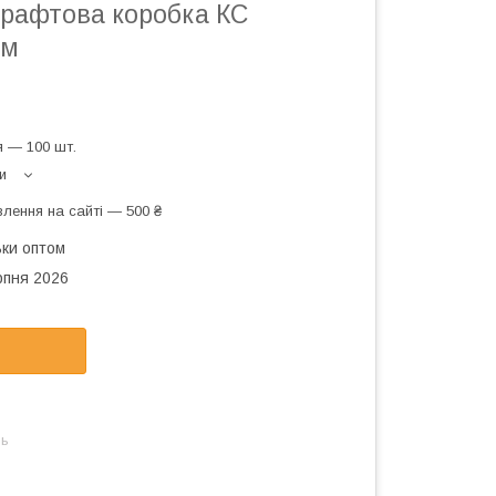
крафтова коробка КС
мм
 — 100 шт.
и
лення на сайті — 500 ₴
ьки оптом
рпня 2026
нь