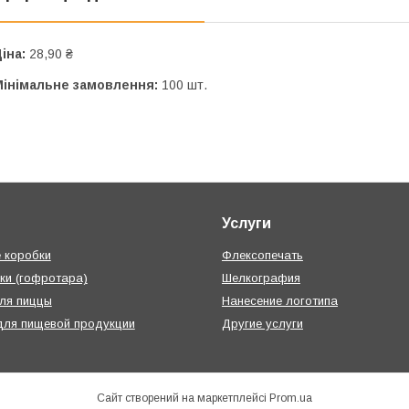
іна:
28,90 ₴
Мінімальне замовлення:
100 шт.
Услуги
 коробки
Флексопечать
ки (гофротара)
Шелкография
ля пиццы
Нанесение логотипа
для пищевой продукции
Другие услуги
Сайт створений на маркетплейсі
Prom.ua