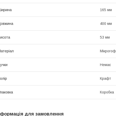
Ширина
165 мм
Довжина
400 мм
исота
53 мм
атеріал
Мікрогоф
учки
Немає
олір
Крафт
паковка
Коробка
нформація для замовлення