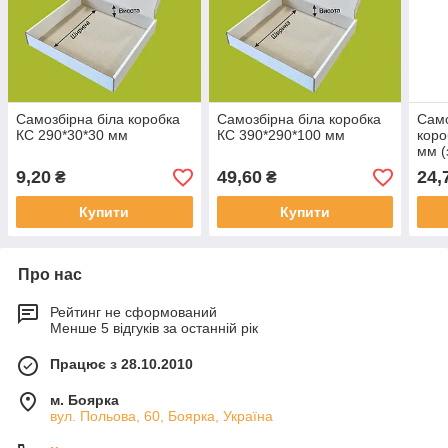
Самозбірна біла коробка
Самозбірна біла коробка
Само
КС 290*30*30 мм
КС 390*290*100 мм
коро
мм (
9,20
49,60
24,
₴
₴
Купити
Купити
Про нас
Рейтинг не сформований
Менше 5 відгуків за останній рік
Працює з 28.10.2010
м. Боярка
вул. Польова, 60, Боярка, Україна