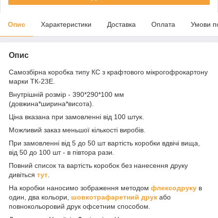
Опис
Характеристики
Доставка
Оплата
Умови п
Опис
Самозбірна коробка типу КС з крафтового мікрогофрокартону
марки ТК-23Е.
Внутрішній розмір - 390*290*100 мм
(довжина*ширина*висота).
Ціна вказана при замовленні від 100 штук.
Можливий заказ меньшої кількості виробів.
При замовленні від 5 до 50 шт вартість коробки вдвічі вища,
від 50 до 100 шт - в півтора рази.
Повний список та вартість коробок без нанесення друку
дивіться
тут
.
На коробки наносимо зображення методом
флексодруку
в
один, два кольори,
шовкотрафаретний друк
або
повнокольоровий друк офсетним способом.