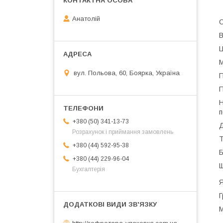
Анатолій
С
В
Ц
М
вул. Польова, 60, Боярка, Україна
П
П
Н
п
+380 (50) 341-13-73
Д
Розрахунок і приймання замовлень
Т
+380 (44) 592-95-38
Б
+380 (44) 229-96-04
Щ
Бухгалтерія
Я
Г
М
http://гофротара-упаковка.com.ua