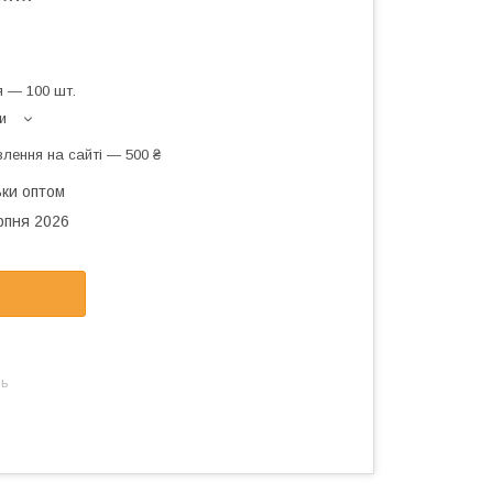
 — 100 шт.
и
лення на сайті — 500 ₴
ьки оптом
рпня 2026
нь