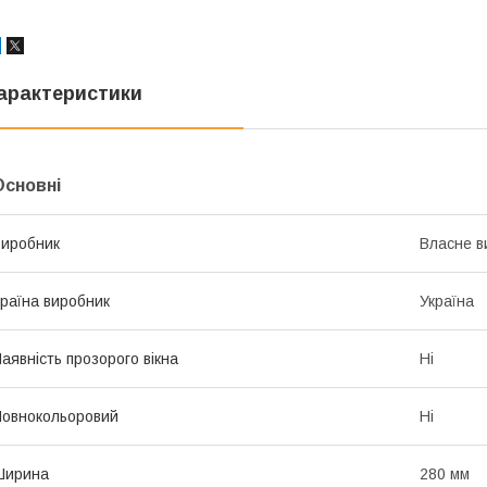
арактеристики
Основні
иробник
Власне в
раїна виробник
Україна
аявність прозорого вікна
Ні
овнокольоровий
Ні
Ширина
280 мм