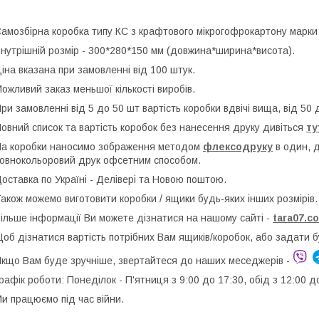
амозбірна коробка типу КС з крафтового мікрогофрокартону марки
нутрішній розмір - 300*280*150 мм (довжина*ширина*висота).
іна вказана при замовленні від 100 штук.
ожливий заказ меньшої кількості виробів.
ри замовленні від 5 до 50 шт вартість коробки вдвічі вища, від 50 д
овний список та вартість коробок без нанесення друку дивіться
ту
а коробки наносимо зображення методом
флексодруку
в один, 
овнокольоровий друк офсетним способом.
оставка по Україні - Делівері та Новою поштою.
акож можемо виготовити коробки / ящики будь-яких інших розмірів.
ільше інформації Ви можете дізнатися на нашому сайті -
t
ara07.c
об дізнатися вартість потрібних Вам ящиків/коробок, або задати 
кщо Вам буде зручніше, звертайтеся до наших меседжерів -
рафік роботи: Понеділок - П'ятниця з 9:00 до 17:30, обід з 12:00 д
и працюємо під час війни.