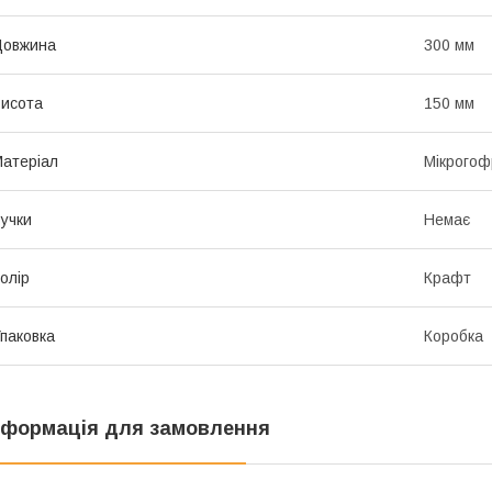
Довжина
300 мм
исота
150 мм
атеріал
Мікрогоф
учки
Немає
олір
Крафт
паковка
Коробка
нформація для замовлення