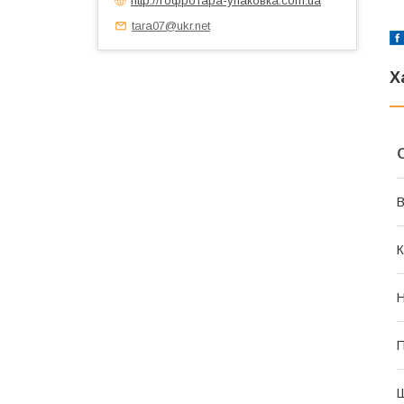
tara07@ukr.net
Х
В
К
Н
П