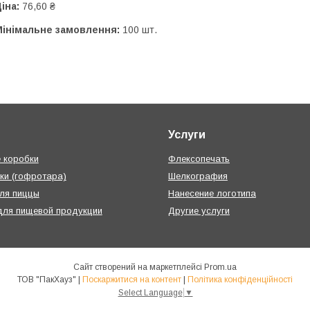
іна:
76,60 ₴
Мінімальне замовлення:
100 шт.
Услуги
 коробки
Флексопечать
ки (гофротара)
Шелкография
ля пиццы
Нанесение логотипа
для пищевой продукции
Другие услуги
Сайт створений на маркетплейсі
Prom.ua
ТОВ "ПакХауз" |
Поскаржитися на контент
|
Політика конфіденційності
Select Language
▼