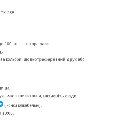
 ТК-23Е.
о 100 шт - в півтора рази.
т
.
два кольори,
шовкотрафаретний друк
або
om.ua
будь-яке інше питання,
натисніть сюди
.
(іконки клікабельні).
о 13:00.