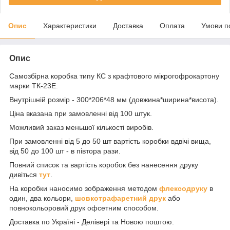
Опис
Характеристики
Доставка
Оплата
Умови п
Опис
Самозбірна коробка типу КС з крафтового мікрогофрокартону
марки ТК-23Е.
Внутрішній розмір - 300*206*48 мм (довжина*ширина*висота).
Ціна вказана при замовленні від 100 штук.
Можливий заказ меньшої кількості виробів.
При замовленні від 5 до 50 шт вартість коробки вдвічі вища,
від 50 до 100 шт - в півтора рази.
Повний список та вартість коробок без нанесення друку
дивіться
тут
.
На коробки наносимо зображення методом
флексодруку
в
один, два кольори,
шовкотрафаретний друк
або
повнокольоровий друк офсетним способом.
Доставка по Україні - Делівері та Новою поштою.