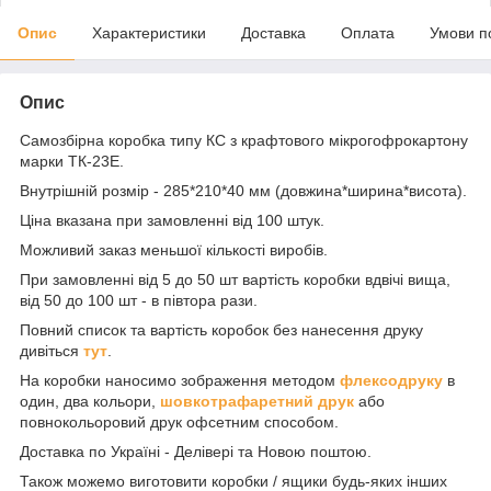
Опис
Характеристики
Доставка
Оплата
Умови п
Опис
Самозбірна коробка типу КС з крафтового мікрогофрокартону
марки ТК-23Е.
Внутрішній розмір - 285*210*40 мм (довжина*ширина*висота).
Ціна вказана при замовленні від 100 штук.
Можливий заказ меньшої кількості виробів.
При замовленні від 5 до 50 шт вартість коробки вдвічі вища,
від 50 до 100 шт - в півтора рази.
Повний список та вартість коробок без нанесення друку
дивіться
тут
.
На коробки наносимо зображення методом
флексодруку
в
один, два кольори,
шовкотрафаретний друк
або
повнокольоровий друк офсетним способом.
Доставка по Україні - Делівері та Новою поштою.
Також можемо виготовити коробки / ящики будь-яких інших