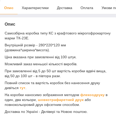
Опис
Характеристики
Доставка
Оплата
Умови п
Опис
Самозбірна коробка типу КС з крафтового мікрогофрокартону
марки ТК-23Е.
Внутрішній розмір - 280*220*120 мм
(довжина*ширина*висота).
Ціна вказана при замовленні від 100 штук.
Можливий заказ меньшої кількості виробів.
При замовленні від 5 до 50 шт вартість коробки вдвічі вища,
від 50 до 100 шт - в півтора рази.
Повний список та вартість коробок без нанесення друку
дивіться
тут
.
На коробки наносимо зображення методом
флексодруку
в
один, два кольори,
шовкотрафаретний друк
або
повнокольоровий друк офсетним способом.
Доставка по Україні - Делівері та Новою поштою.