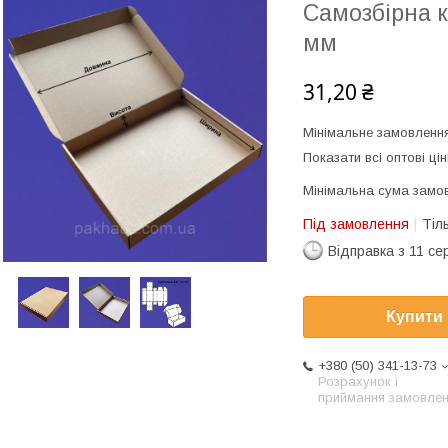
Самозбірна к
мм
31,20 ₴
Мінімальне замовлення
Показати всі оптові цін
Мінімальна сума замов
Під замовлення
Тіл
Відправка з 11 се
Купити
+380 (50) 341-13-73
Розрахунок і
приймання замовле