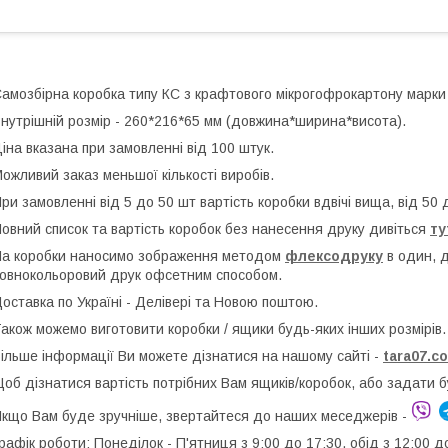
амозбірна коробка типу КС з крафтового мікрогофрокартону марки
нутрішній розмір - 260*216*65 мм (довжина*ширина*висота).
іна вказана при замовленні від 100 штук.
ожливий заказ меньшої кількості виробів.
ри замовленні від 5 до 50 шт вартість коробки вдвічі вища, від 50 
овний список та вартість коробок без нанесення друку дивіться
ту
а коробки наносимо зображення методом
флексодруку
в один, 
овнокольоровий друк офсетним способом.
оставка по Україні - Делівері та Новою поштою.
акож можемо виготовити коробки / ящики будь-яких інших розмірів.
ільше інформації Ви можете дізнатися на нашому сайті -
t
ara07.c
об дізнатися вартість потрібних Вам ящиків/коробок, або задати 
кщо Вам буде зручніше, звертайтеся до наших меседжерів -
рафік роботи: Понеділок - П'ятниця з 9:00 до 17:30, обід з 12:00 д