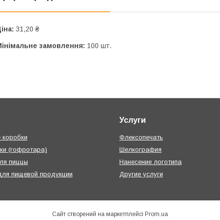
іна:
31,20 ₴
Мінімальне замовлення:
100 шт.
Услуги
 коробки
Флексопечать
ки (гофротара)
Шелкография
ля пиццы
Нанесение логотипа
для пищевой продукции
Другие услуги
Сайт створений на маркетплейсі
Prom.ua