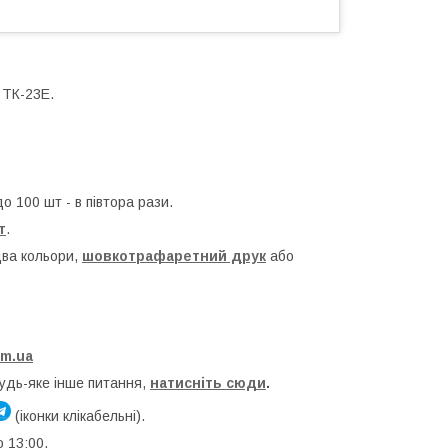
 ТК-23Е.
до 100 шт - в півтора рази.
т
.
два кольори,
шовкотрафаретний друк
або
om.ua
будь-яке інше питання,
натисніть сюди
.
(іконки клікабельні).
о 13:00.