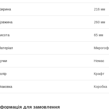
Ширина
216 мм
Довжина
260 мм
исота
65 мм
атеріал
Мікрогоф
учки
Немає
олір
Крафт
паковка
Коробка
нформація для замовлення