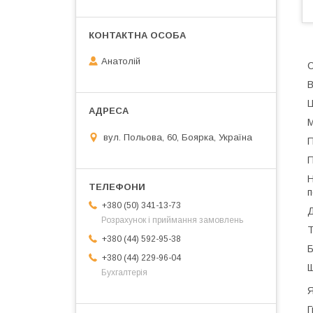
Анатолій
С
В
Ц
М
вул. Польова, 60, Боярка, Україна
П
П
Н
п
+380 (50) 341-13-73
Д
Розрахунок і приймання замовлень
Т
+380 (44) 592-95-38
Б
+380 (44) 229-96-04
Щ
Бухгалтерія
Я
Г