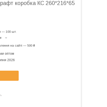
рафт коробка КС 260*216*65
 — 100 шт.
и
лення на сайті — 500 ₴
ьки оптом
рпня 2026
нь