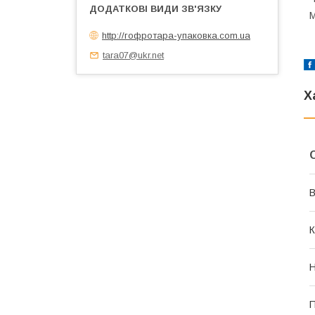
М
http://гофротара-упаковка.com.ua
tara07@ukr.net
Х
В
К
Н
П