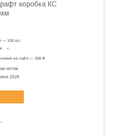
крафт коробка КС
 мм
 — 100 шт.
и
лення на сайті — 500 ₴
ьки оптом
рпня 2026
нь