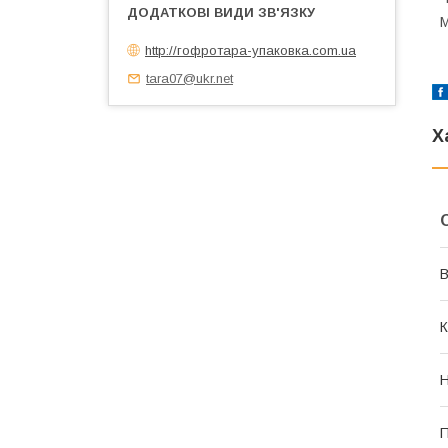
М
http://гофротара-упаковка.com.ua
tara07@ukr.net
Х
В
К
Н
П