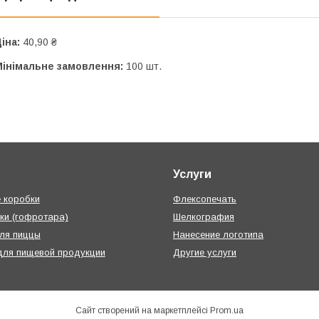
іна:
40,90 ₴
Мінімальне замовлення:
100 шт.
Услуги
 коробки
Флексопечать
ки (гофротара)
Шелкография
ля пиццы
Нанесение логотипа
для пищевой продукции
Другие услуги
Сайт створений на маркетплейсі
Prom.ua