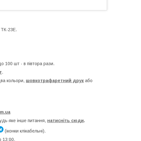
 ТК-23Е.
до 100 шт - в півтора рази.
т
.
два кольори,
шовкотрафаретний друк
або
om.ua
будь-яке інше питання,
натисніть сюди
.
(іконки клікабельні).
о 13:00.