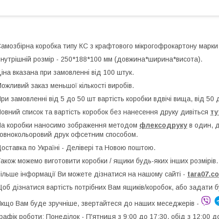
амозбірна коробка типу КС з крафтового мікрогофрокартону марки
нутрішній розмір - 250*188*100 мм (довжина*ширина*висота).
іна вказана при замовленні від 100 штук.
ожливий заказ меньшої кількості виробів.
ри замовленні від 5 до 50 шт вартість коробки вдвічі вища, від 50 
овний список та вартість коробок без нанесення друку дивіться
ту
а коробки наносимо зображення методом
флексодруку
в один, 
овнокольоровий друк офсетним способом.
оставка по Україні - Делівері та Новою поштою.
акож можемо виготовити коробки / ящики будь-яких інших розмірів.
ільше інформації Ви можете дізнатися на нашому сайті -
t
ara07.c
об дізнатися вартість потрібних Вам ящиків/коробок, або задати 
кщо Вам буде зручніше, звертайтеся до наших меседжерів -
рафік роботи: Понеділок - П'ятниця з 9:00 до 17:30, обід з 12:00 д