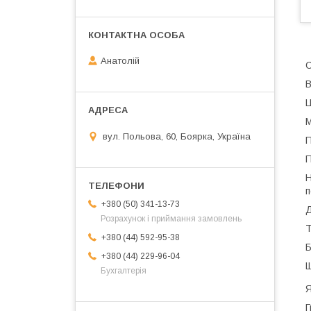
Анатолій
С
В
Ц
М
вул. Польова, 60, Боярка, Україна
П
П
Н
п
+380 (50) 341-13-73
Д
Розрахунок і приймання замовлень
Т
+380 (44) 592-95-38
Б
+380 (44) 229-96-04
Щ
Бухгалтерія
Я
Г