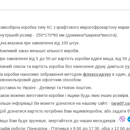
амозбірна коробка типу КС з крафтового мікрогофрокартону марки
нутрішній розмір - 250*170*80 мм (довжина*ширина*висота).
іна вказана при замовленні від 100 штук.
ожливий заказ меньшої кількості виробів.
ри замовленні від 5 до 50 шт вартість коробки вдвічі вища, від 50 
овний список та вартість коробок без нанесення друку дивіться
ту
а коробки наносимо зображення методом
флексодруку
в один, 
овнокольоровий друк офсетним способом.
оставка по Україні - Делівері та Новою поштою.
акож можемо виготовити коробки / ящики будь-яких інших розмірів.
ільше інформації Ви можете дізнатися на нашому сайті -
t
ara07.c
об дізнатися вартість потрібних Вам ящиків/коробок, або задати 
кщо Вам буде зручніше, звертайтеся до наших меседжерів -
рафік роботи: Понеділок - П'ятниця з 9:00 до 17:30, обід з 12:00 д