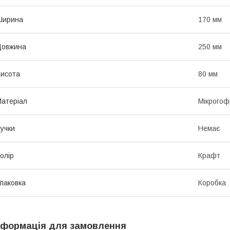
Ширина
170 мм
Довжина
250 мм
исота
80 мм
атеріал
Мікрогоф
учки
Немає
олір
Крафт
паковка
Коробка
нформація для замовлення