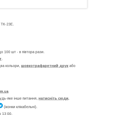
 ТК-23Е.
до 100 шт - в півтора рази.
т
.
два кольори,
шовкотрафаретний друк
або
om.ua
будь-яке інше питання,
натисніть сюди
.
(іконки клікабельні).
о 13:00.