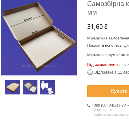
Самозбірна к
мм
31,60 ₴
Мінімальне замовлення
Показати всі оптові цін
Мінімальна сума замов
Під замовлення
Тіл
Відправка з 11 се
Купити
+380 (50) 341-13-73
Розрахунок і
приймання замовле