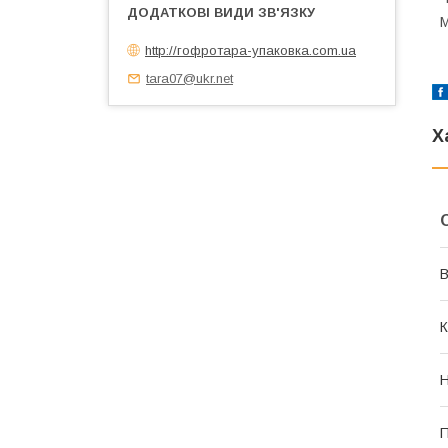
М
http://гофротара-упаковка.com.ua
tara07@ukr.net
Х
В
К
Н
П