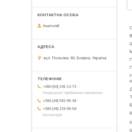
Анатолій
С
В
Ц
М
вул. Польова, 60, Боярка, Україна
П
П
Н
п
+380 (50) 341-13-73
Д
Розрахунок і приймання замовлень
Т
+380 (44) 592-95-38
Б
+380 (44) 229-96-04
Щ
Бухгалтерія
Я
Г