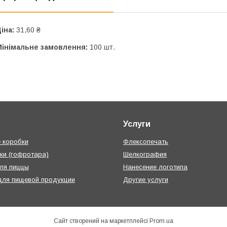
іна:
31,60 ₴
Мінімальне замовлення:
100 шт.
Услуги
 коробки
Флексопечать
ки (гофротара)
Шелкография
ля пиццы
Нанесение логотипа
для пищевой продукции
Другие услуги
Сайт створений на маркетплейсі
Prom.ua