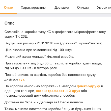
Опис
Характеристики
Доставка
Оплата
Умови п
Опис
Самозбірна коробка типу КС з крафтового мікрогофрокартону
марки ТК-23Е.
Внутрішній розмір - 210*70*70 мм (довжина*ширина*висота).
Ціна вказана при замовленні від 100 штук.
Можливий заказ меньшої кількості виробів.
При замовленні від 5 до 50 шт вартість коробки вдвічі вища,
від 50 до 100 шт - в півтора рази.
Повний список та вартість коробок без нанесення друку
дивіться
тут
.
На коробки наносимо зображення методом
флексодруку
в
один, два кольори,
шовкотрафаретний друк
або
повнокольоровий друк офсетним способом.
Доставка по Україні - Делівері та Новою поштою.
Також можемо виготовити коробки / ящики будь-яких інших