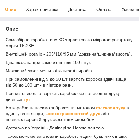
Опис
Характеристики
Доставка
Оплата
Умови п
Опис
Самозбірна коробка типу КС з крафтового мікрогофрокартону
марки ТК-23Е.
Внутрішній розмір - 205*110*95 мм (довжина*ширина*висота).
Ціна вказана при замовленні від 100 штук.
Можливий заказ меньшої кількості виробів.
При замовленні від 5 до 50 шт вартість коробки вдвічі вища,
від 50 до 100 шт - в півтора рази.
Повний список та вартість коробок без нанесення друку
дивіться
тут
.
На коробки наносимо зображення методом
флексодруку
в
один, два кольори,
шовкотрафаретний друк
або
повнокольоровий друк офсетним способом.
Доставка по Україні - Делівері та Новою поштою.
Також можемо виготовити коробки / ящики будь-яких інших