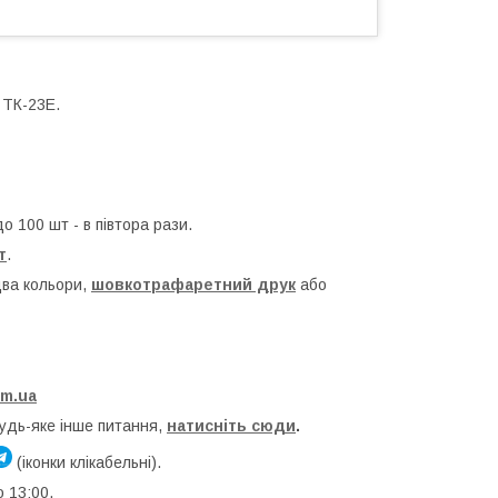
 ТК-23Е.
до 100 шт - в півтора рази.
т
.
два кольори,
шовкотрафаретний друк
або
om.ua
будь-яке інше питання,
натисніть сюди
.
(іконки клікабельні).
о 13:00.