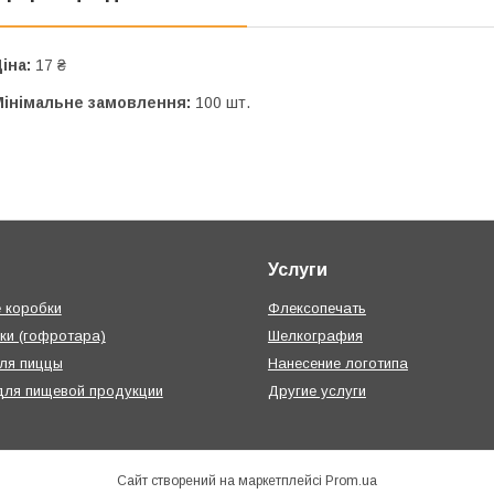
іна:
17 ₴
Мінімальне замовлення:
100 шт.
Услуги
 коробки
Флексопечать
ки (гофротара)
Шелкография
ля пиццы
Нанесение логотипа
для пищевой продукции
Другие услуги
Сайт створений на маркетплейсі
Prom.ua