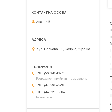
Анатолій
С
В
Ц
М
вул. Польова, 60, Боярка, Україна
П
П
Н
п
+380 (50) 341-13-73
Д
Розрахунок і приймання замовлень
Т
+380 (44) 592-95-38
Б
+380 (44) 229-96-04
Щ
Бухгалтерія
Я
Г