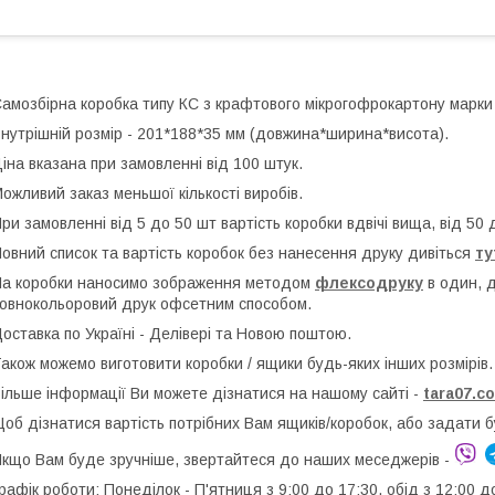
амозбірна коробка типу КС з крафтового мікрогофрокартону марки
нутрішній розмір - 201*188*35 мм (довжина*ширина*висота).
іна вказана при замовленні від 100 штук.
ожливий заказ меньшої кількості виробів.
ри замовленні від 5 до 50 шт вартість коробки вдвічі вища, від 50 
овний список та вартість коробок без нанесення друку дивіться
ту
а коробки наносимо зображення методом
флексодруку
в один, 
овнокольоровий друк офсетним способом.
оставка по Україні - Делівері та Новою поштою.
акож можемо виготовити коробки / ящики будь-яких інших розмірів.
ільше інформації Ви можете дізнатися на нашому сайті -
t
ara07.c
об дізнатися вартість потрібних Вам ящиків/коробок, або задати 
кщо Вам буде зручніше, звертайтеся до наших меседжерів -
рафік роботи: Понеділок - П'ятниця з 9:00 до 17:30, обід з 12:00 д