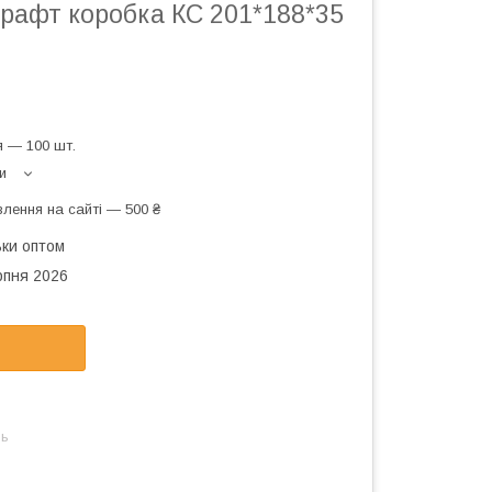
рафт коробка КС 201*188*35
 — 100 шт.
и
лення на сайті — 500 ₴
ьки оптом
рпня 2026
нь