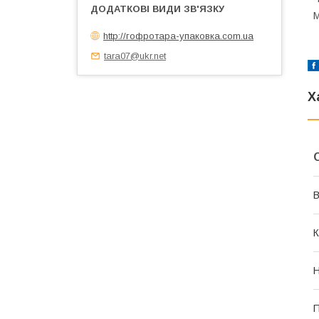
М
http://гофротара-упаковка.com.ua
tara07@ukr.net
Х
В
К
Н
П