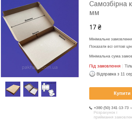
Самозбірна к
мм
17 ₴
Мінімальне замовлення
Показати всі оптові цін
Мінімальна сума замов
Під замовлення
Тіл
Відправка з 11 се
Купити
+380 (50) 341-13-73
Розрахунок і
приймання замовле