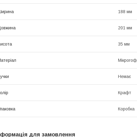
Ширина
188 мм
Довжина
201 мм
исота
35 мм
атеріал
Мікрогоф
учки
Немає
олір
Крафт
паковка
Коробка
нформація для замовлення