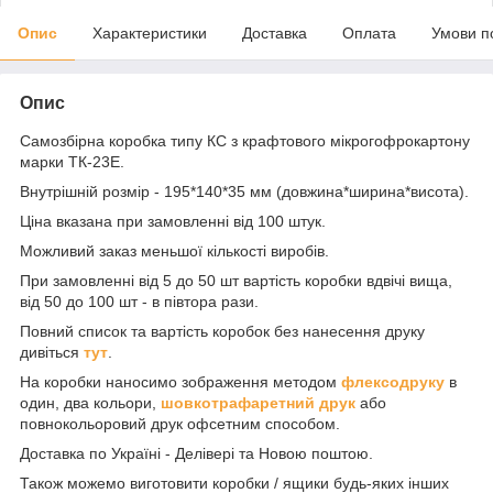
Опис
Характеристики
Доставка
Оплата
Умови п
Опис
Самозбірна коробка типу КС з крафтового мікрогофрокартону
марки ТК-23Е.
Внутрішній розмір - 195*140*35 мм (довжина*ширина*висота).
Ціна вказана при замовленні від 100 штук.
Можливий заказ меньшої кількості виробів.
При замовленні від 5 до 50 шт вартість коробки вдвічі вища,
від 50 до 100 шт - в півтора рази.
Повний список та вартість коробок без нанесення друку
дивіться
тут
.
На коробки наносимо зображення методом
флексодруку
в
один, два кольори,
шовкотрафаретний друк
або
повнокольоровий друк офсетним способом.
Доставка по Україні - Делівері та Новою поштою.
Також можемо виготовити коробки / ящики будь-яких інших