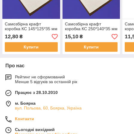
Самозбірна крафт
Самозбірна крафт
Само
коробка КС 145*125*35 мм
коробка КС 250*140*35 мм
коро
12,80
15,10
11,
₴
₴
Купити
Купити
Про нас
Рейтинг не сформований
Менше 5 відгуків за останній рік
Працює з 28.10.2010
м. Боярка
вул. Польова, 60, Боярка, Україна
Контакти
Сьогодні вихідний