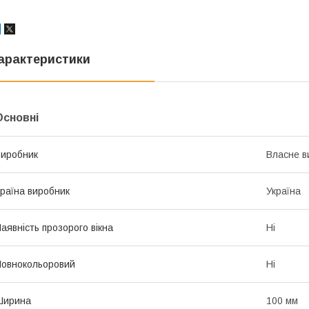
арактеристики
Основні
иробник
Власне в
раїна виробник
Україна
аявність прозорого вікна
Ні
овнокольоровий
Ні
Ширина
100 мм