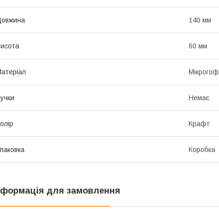
Довжина
140 мм
исота
60 мм
атеріал
Мікрогоф
учки
Немає
олір
Крафт
паковка
Коробка
нформація для замовлення