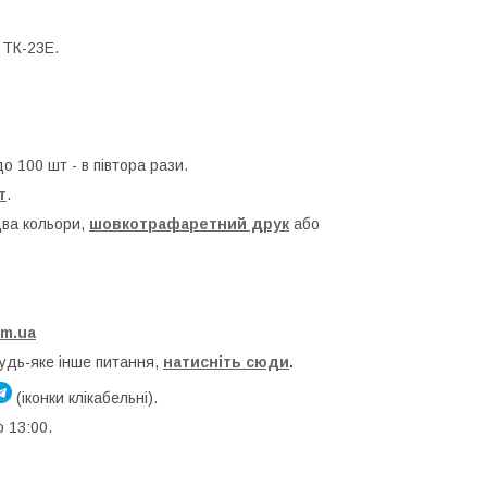
 ТК-23Е.
до 100 шт - в півтора рази.
т
.
два кольори,
шовкотрафаретний друк
або
om.ua
будь-яке інше питання,
натисніть сюди
.
(іконки клікабельні).
о 13:00.