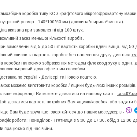
амозбірна коробка типу КС з крафтового мікрогофрокартону марки
нутрішній розмір - 140*100*60 мм (довжина*ширина*висота).
іна вказана при замовленні від 100 штук.
ожливий заказ меньшої кількості виробів.
ри замовленні від 5 до 50 шт вартість коробки вдвічі вища, від 50 
овний список та вартість коробок без нанесення друку дивіться
ту
а коробки наносимо зображення методом
флексодруку
в один, 
овнокольоровий друк офсетним способом.
оставка по Україні - Делівері та Новою поштою.
акож можемо виготовити коробки / ящики будь-яких інших розмірів.
ільше інформації Ви можете дізнатися на нашому сайті -
t
ara07.c
об дізнатися вартість потрібних Вам ящиків/коробок, або задати 
кщо Вам буде зручніше, звертайтеся до наших меседжерів -
рафік роботи: Понеділок - П'ятниця з 9:00 до 17:30, обід з 12:00 д
и працюємо під час війни.