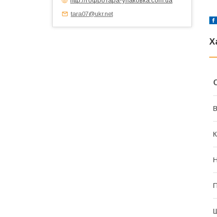
tara07@ukr.net
Х
В
К
Н
П