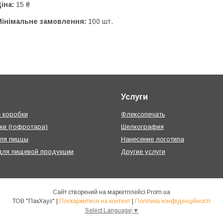
іна:
15 ₴
Мінімальне замовлення:
100 шт.
Услуги
 коробки
Флексопечать
ки (гофротара)
Шелкография
ля пиццы
Нанесение логотипа
для пищевой продукции
Другие услуги
Сайт створений на маркетплейсі
Prom.ua
ТОВ "ПакХауз" |
Поскаржитися на контент
|
Політика конфіденційності
Select Language
▼