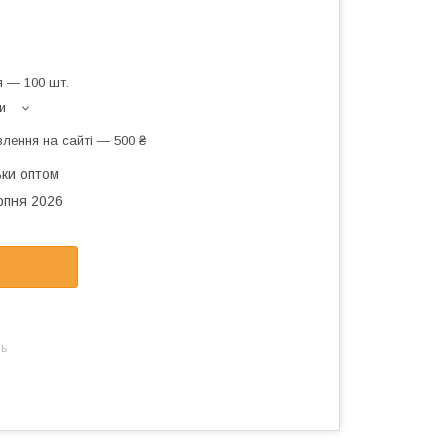
 — 100 шт.
и
лення на сайті — 500 ₴
ьки оптом
рпня 2026
нь