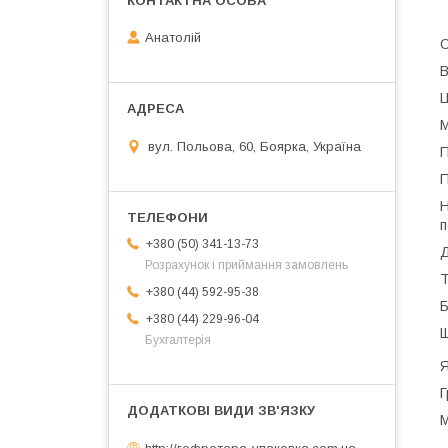
Анатолій
С
В
Ц
М
вул. Польова, 60, Боярка, Україна
П
П
Н
п
+380 (50) 341-13-73
Д
Розрахунок і приймання замовлень
Т
+380 (44) 592-95-38
Б
+380 (44) 229-96-04
Щ
Бухгалтерія
Я
Г
М
http://гофротара-упаковка.com.ua