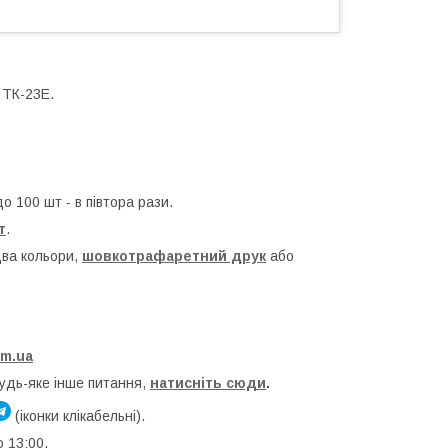
 ТК-23Е.
до 100 шт - в півтора рази.
т
.
два кольори,
шовкотрафаретний друк
або
om.ua
будь-яке інше питання,
натисніть сюди
.
(іконки клікабельні).
о 13:00.