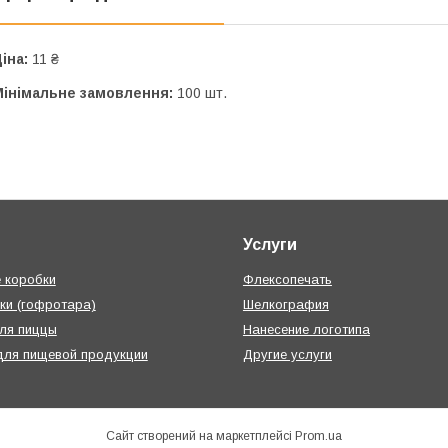
іна:
11 ₴
Мінімальне замовлення:
100 шт.
Услуги
 коробки
Флексопечать
ки (гофротара)
Шелкография
ля пиццы
Нанесение логотипа
для пищевой продукции
Другие услуги
Сайт створений на маркетплейсі
Prom.ua