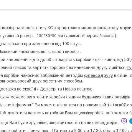
амозбірна коробка типу КС з крафтового мікрогофрокартону марки
нутрішній розмір - 130*80*30 мм (довжина*ширина*висота).
іна вказана при замовленні від 100 штук.
ожливий заказ меньшої кількості виробів.
ри замовленні від 5 до 50 шт вартість коробки вдвічі вища, від 50 
овний список та вартість коробок без нанесення друку дивіться
ту
а коробки наносимо зображення методом
флексодруку
в один, 
овнокольоровий друк офсетним способом.
оставка по Україні - Делівері та Новою поштою.
акож можемо виготовити коробки / ящики будь-яких інших розмірів.
ільше інформації Ви можете дізнатися на нашому сайті -
t
ara07.c
об дізнатися вартість потрібних Вам ящиків/коробок, або задати 
кщо Вам буде зручніше, звертайтеся до наших меседжерів -
рафік роботи: Понеділок - П'ятниця з 9:00 до 17:30, обід з 12:00 д