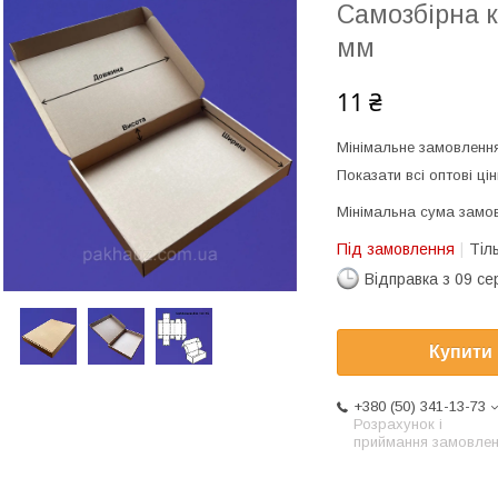
Самозбірна к
мм
11 ₴
Мінімальне замовлення
Показати всі оптові цін
Мінімальна сума замов
Під замовлення
Тіл
Відправка з 09 се
Купити
+380 (50) 341-13-73
Розрахунок і
приймання замовле