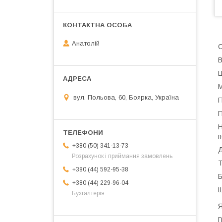
Анатолій
С
В
Ц
М
вул. Польова, 60, Боярка, Україна
П
П
Н
п
+380 (50) 341-13-73
Д
Розрахунок і приймання замовлень
Т
+380 (44) 592-95-38
Б
+380 (44) 229-96-04
Щ
Бухгалтерія
Я
Г