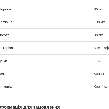
Ширина
80 мм
Довжина
130 мм
исота
30 мм
атеріал
Мікрогоф
учки
Немає
олір
Крафт
паковка
Коробка
нформація для замовлення