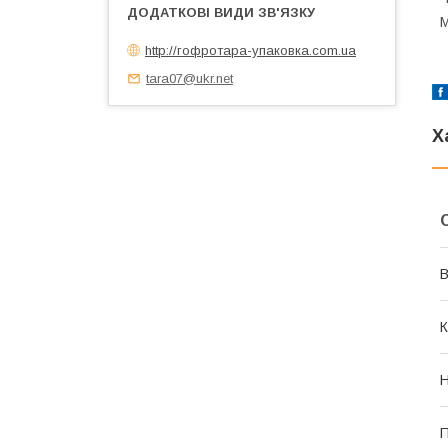
М
http://гофротара-упаковка.com.ua
tara07@ukr.net
Х
В
К
Н
П