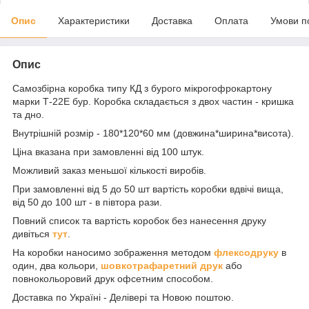
Опис
Характеристики
Доставка
Оплата
Умови п
Опис
Самозбірна коробка типу КД з бурого мікрогофрокартону
марки Т-22Е бур. Коробка складається з двох частин - кришка
та дно.
Внутрішній розмір - 180*120*60 мм (довжина*ширина*висота).
Ціна вказана при замовленні від 100 штук.
Можливий заказ меньшої кількості виробів.
При замовленні від 5 до 50 шт вартість коробки вдвічі вища,
від 50 до 100 шт - в півтора рази.
Повний список та вартість коробок без нанесення друку
дивіться
тут
.
На коробки наносимо зображення методом
флексодруку
в
один, два кольори,
шовкотрафаретний друк
або
повнокольоровий друк офсетним способом.
Доставка по Україні - Делівері та Новою поштою.