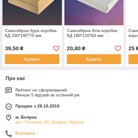
Самозбірна бура коробка
Самозбірна біла коробка
Само
КД 330*180*70 мм
КД 180*120*60 мм
коро
39,50
20,80
25
₴
₴
Купити
Купити
Про нас
Рейтинг не сформований
Менше 5 відгуків за останній рік
Працює з 28.10.2010
м. Боярка
вул. Польова, 60, Боярка, Україна
Контакти