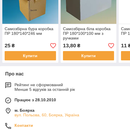
Самозбірна бура коробка
Самозбірна біла коробка
Само
ПР 180*140*246 мм
ПР 180*100*100 мм з
ПР 1
ручками
25
13,80
11
₴
₴
Купити
Купити
Про нас
Рейтинг не сформований
Менше 5 відгуків за останній рік
Працює з 28.10.2010
м. Боярка
вул. Польова, 60, Боярка, Україна
Контакти