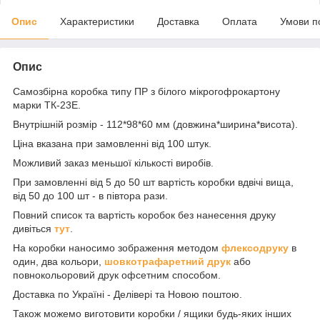
Опис
Характеристики
Доставка
Оплата
Умови п
Опис
Самозбірна коробка типу ПР з білого мікрогофрокартону
марки ТК-23Е.
Внутрішній розмір - 112*98*60 мм (довжина*ширина*висота).
Ціна вказана при замовленні від 100 штук.
Можливий заказ меньшої кількості виробів.
При замовленні від 5 до 50 шт вартість коробки вдвічі вища,
від 50 до 100 шт - в півтора рази.
Повний список та вартість коробок без нанесення друку
дивіться
тут
.
На коробки наносимо зображення методом
флексодруку
в
один, два кольори,
шовкотрафаретний друк
або
повнокольоровий друк офсетним способом.
Доставка по Україні - Делівері та Новою поштою.
Також можемо виготовити коробки / ящики будь-яких інших