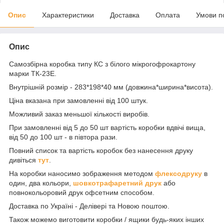
Опис
Характеристики
Доставка
Оплата
Умови п
Опис
Самозбірна коробка типу КС з білого мікрогофрокартону
марки ТК-23Е.
Внутрішній розмір - 283*198*40 мм (довжина*ширина*висота).
Ціна вказана при замовленні від 100 штук.
Можливий заказ меньшої кількості виробів.
При замовленні від 5 до 50 шт вартість коробки вдвічі вища,
від 50 до 100 шт - в півтора рази.
Повний список та вартість коробок без нанесення друку
дивіться
тут
.
На коробки наносимо зображення методом
флексодруку
в
один, два кольори,
шовкотрафаретний друк
або
повнокольоровий друк офсетним способом.
Доставка по Україні - Делівері та Новою поштою.
Також можемо виготовити коробки / ящики будь-яких інших