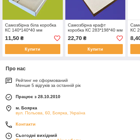
Самозбірна біла коробка
Самозбірна крафт
Само
КС 140*140*40 мм
коробка КС 283*198*40 мм
КС 2
11,50
22,70
8,4
₴
₴
Купити
Купити
Про нас
Рейтинг не сформований
Менше 5 відгуків за останній рік
Працює з 28.10.2010
м. Боярка
вул. Польова, 60, Боярка, Україна
Контакти
Сьогодні вихідний