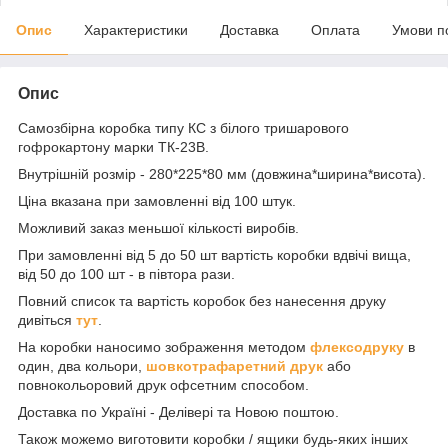
Опис
Характеристики
Доставка
Оплата
Умови п
Опис
Самозбірна коробка типу КС з білого тришарового
гофрокартону марки ТК-23B.
Внутрішній розмір - 280*225*80 мм (довжина*ширина*висота).
Ціна вказана при замовленні від 100 штук.
Можливий заказ меньшої кількості виробів.
При замовленні від 5 до 50 шт вартість коробки вдвічі вища,
від 50 до 100 шт - в півтора рази.
Повний список та вартість коробок без нанесення друку
дивіться
тут
.
На коробки наносимо зображення методом
флексодруку
в
один, два кольори,
шовкотрафаретний друк
або
повнокольоровий друк офсетним способом.
Доставка по Україні - Делівері та Новою поштою.
Також можемо виготовити коробки / ящики будь-яких інших