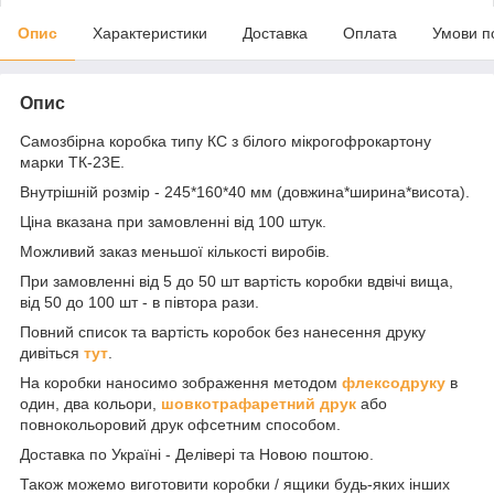
Опис
Характеристики
Доставка
Оплата
Умови п
Опис
Самозбірна коробка типу КС з білого мікрогофрокартону
марки ТК-23Е.
Внутрішній розмір - 245*160*40 мм (довжина*ширина*висота).
Ціна вказана при замовленні від 100 штук.
Можливий заказ меньшої кількості виробів.
При замовленні від 5 до 50 шт вартість коробки вдвічі вища,
від 50 до 100 шт - в півтора рази.
Повний список та вартість коробок без нанесення друку
дивіться
тут
.
На коробки наносимо зображення методом
флексодруку
в
один, два кольори,
шовкотрафаретний друк
або
повнокольоровий друк офсетним способом.
Доставка по Україні - Делівері та Новою поштою.
Також можемо виготовити коробки / ящики будь-яких інших