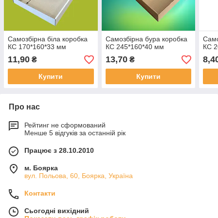
Самозбірна біла коробка
Самозбірна бура коробка
Само
КС 170*160*33 мм
КС 245*160*40 мм
КС 2
11,90
13,70
8,4
₴
₴
Купити
Купити
Про нас
Рейтинг не сформований
Менше 5 відгуків за останній рік
Працює з 28.10.2010
м. Боярка
вул. Польова, 60, Боярка, Україна
Контакти
Сьогодні вихідний