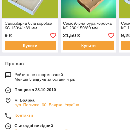
Самозбірна біла коробка
Самозбірна бура коробка
Само
КС 150*41*39 мм
КС 230*150*80 мм
КС 1
9
21,50
9,2
₴
₴
Купити
Купити
Про нас
Рейтинг не сформований
Менше 5 відгуків за останній рік
Працює з 28.10.2010
м. Боярка
вул. Польова, 60, Боярка, Україна
Контакти
Сьогодні вихідний