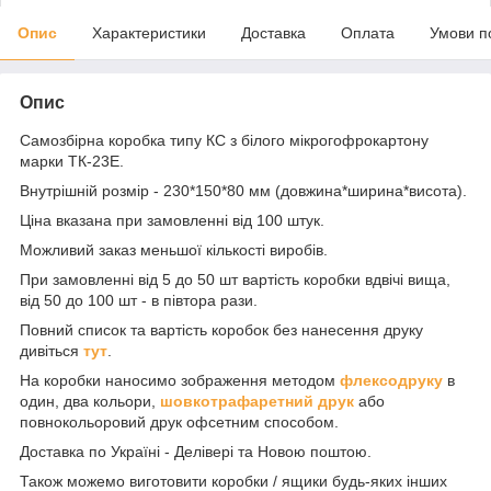
Опис
Характеристики
Доставка
Оплата
Умови п
Опис
Самозбірна коробка типу КС з білого мікрогофрокартону
марки ТК-23Е.
Внутрішній розмір - 230*150*80 мм (довжина*ширина*висота).
Ціна вказана при замовленні від 100 штук.
Можливий заказ меньшої кількості виробів.
При замовленні від 5 до 50 шт вартість коробки вдвічі вища,
від 50 до 100 шт - в півтора рази.
Повний список та вартість коробок без нанесення друку
дивіться
тут
.
На коробки наносимо зображення методом
флексодруку
в
один, два кольори,
шовкотрафаретний друк
або
повнокольоровий друк офсетним способом.
Доставка по Україні - Делівері та Новою поштою.
Також можемо виготовити коробки / ящики будь-яких інших