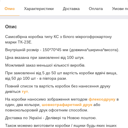
Опис
Характеристики
Доставка
Оплата
Умови п
Опис
Самозбірна коробка типу КС з білого мікрогофрокартону
марки ТК-23Е.
Внутрішній розмір - 150*70*45 мм (довжина*ширина*висота).
Ціна вказана при замовленні від 100 штук.
Можливий заказ меньшої кількості виробів.
При замовленні від 5 до 50 шт вартість коробки вдвічі вища,
від 50 до 100 шт - в півтора рази.
Повний список та вартість коробок без нанесення друку
дивіться
тут
.
На коробки наносимо зображення методом
флексодруку
в
один, два кольори,
шовкотрафаретний друк
або
повнокольоровий друк офсетним способом.
Доставка по Україні - Делівері та Новою поштою.
Також можемо виготовити коробки / ящики будь-яких інших