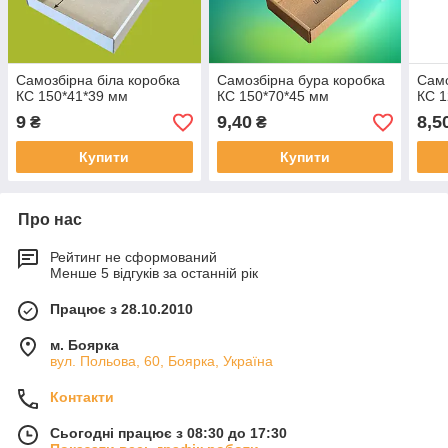
Самозбірна біла коробка
Самозбірна бура коробка
Само
КС 150*41*39 мм
КС 150*70*45 мм
КС 1
9
9,40
8,5
₴
₴
Купити
Купити
Про нас
Рейтинг не сформований
Менше 5 відгуків за останній рік
Працює з 28.10.2010
м. Боярка
вул. Польова, 60, Боярка, Україна
Контакти
Сьогодні працює з 08:30 до 17:30