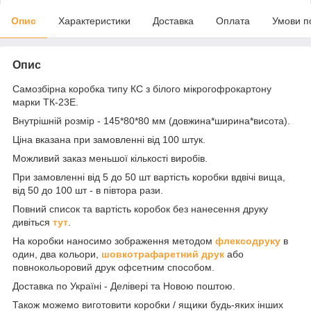
Опис
Характеристики
Доставка
Оплата
Умови п
Опис
Самозбірна коробка типу КС з білого мікрогофрокартону
марки ТК-23Е.
Внутрішній розмір - 145*80*80 мм (довжина*ширина*висота).
Ціна вказана при замовленні від 100 штук.
Можливий заказ меньшої кількості виробів.
При замовленні від 5 до 50 шт вартість коробки вдвічі вища,
від 50 до 100 шт - в півтора рази.
Повний список та вартість коробок без нанесення друку
дивіться
тут
.
На коробки наносимо зображення методом
флексодруку
в
один, два кольори,
шовкотрафаретний друк
або
повнокольоровий друк офсетним способом.
Доставка по Україні - Делівері та Новою поштою.
Також можемо виготовити коробки / ящики будь-яких інших