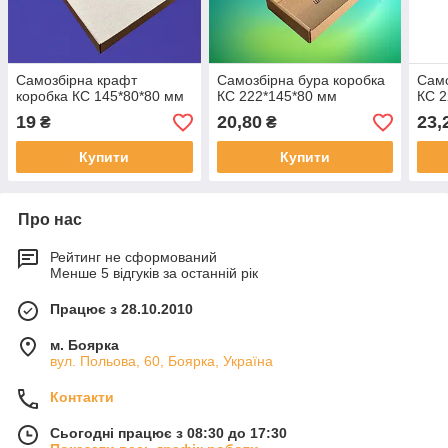
Самозбірна крафт
Самозбірна бура коробка
Само
коробка КС 145*80*80 мм
КС 222*145*80 мм
КС 2
19
20,80
23,
₴
₴
Купити
Купити
Про нас
Рейтинг не сформований
Менше 5 відгуків за останній рік
Працює з 28.10.2010
м. Боярка
вул. Польова, 60, Боярка, Україна
Контакти
Сьогодні працює з 08:30 до 17:30