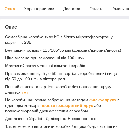
Опис
Характеристики
Доставка
Оплата
Умови п
Опис
Самозбірна коробка типу КС з білого мікрогофрокартону
марки ТК-23Е.
Внутрішній розмір - 115*105*35 мм (довжина*ширина*висота).
Ціна вказана при замовленні від 100 штук.
Можливий заказ меньшої кількості виробів.
При замовленні від 5 до 50 шт вартість коробки вдвічі вища,
від 50 до 100 шт - в півтора рази.
Повний список та вартість коробок без нанесення друку
дивіться
тут
.
На коробки наносимо зображення методом
флексодруку
в
один, два кольори,
шовкотрафаретний друк
або
повнокольоровий друк офсетним способом.
Доставка по Україні - Делівері та Новою поштою.
Також можемо виготовити коробки / ящики будь-яких інших