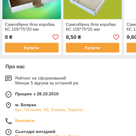
Самозбірна біла коробка
Самозбірна біла коробка
Само
КС 105*75*20 мм
КС 105*75*25 мм
КС 1
8
8,50
9,6
₴
₴
Купити
Купити
Про нас
Рейтинг не сформований
Менше 5 відгуків за останній рік
Працює з 28.10.2010
м. Боярка
вул. Польова, 60, Боярка, Україна
Контакти
Сьогодні вихідний