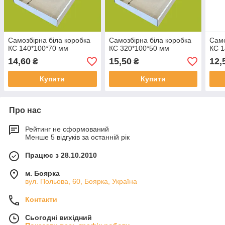
Самозбірна біла коробка
Самозбірна біла коробка
Само
КС 140*100*70 мм
КС 320*100*50 мм
КС 1
14,60
15,50
12,
₴
₴
Купити
Купити
Про нас
Рейтинг не сформований
Менше 5 відгуків за останній рік
Працює з 28.10.2010
м. Боярка
вул. Польова, 60, Боярка, Україна
Контакти
Сьогодні вихідний