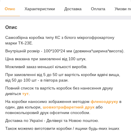
Опис
Характеристики
Доставка
Оплата
Умови п
Опис
Самозбірна коробка типу КС з білого мікрогофрокартону
марки ТК-23Е.
Внутрішній розмір - 100*100*24 мм (довжина*ширина*висота).
Ціна вказана при замовленні від 100 штук.
Можливий заказ меньшої кількості виробів.
При замовленні від 5 до 50 шт вартість коробки вдвічі вища,
від 50 до 100 шт - в півтора рази.
Повний список та вартість коробок без нанесення друку
дивіться
тут
.
На коробки наносимо зображення методом
флексодруку
в
один, два кольори,
шовкотрафаретний друк
або
повнокольоровий друк офсетним способом.
Доставка по Україні - Делівері та Новою поштою.
Також можемо виготовити коробки / ящики будь-яких інших