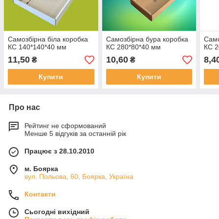
Самозбірна біла коробка
Самозбірна бура коробка
Само
КС 140*140*40 мм
КС 280*80*40 мм
КС 2
11,50
10,60
8,4
₴
₴
Купити
Купити
Про нас
Рейтинг не сформований
Менше 5 відгуків за останній рік
Працює з 28.10.2010
м. Боярка
вул. Польова, 60, Боярка, Україна
Контакти
Сьогодні вихідний