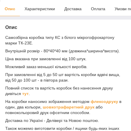
Опис
Характеристики
Доставка
Оплата
Умови п
Опис
Самозбірна коробка типу КС з білого мікрогофрокартону
марки ТК-23Е.
Внутрішній розмір - 80*40*40 мм (довжина*ширина*висота).
Ціна вказана при замовленні від 100 штук.
Можливий заказ меньшої кількості виробів.
При замовленні від 5 до 50 шт вартість коробки вдвічі вища,
від 50 до 100 шт - в півтора рази.
Повний список та вартість коробок без нанесення друку
дивіться
тут
.
На коробки наносимо зображення методом
флексодруку
в
один, два кольори,
шовкотрафаретний друк
або
повнокольоровий друк офсетним способом.
Доставка по Україні - Делівері та Новою поштою.
Також можемо виготовити коробки / ящики будь-яких інших