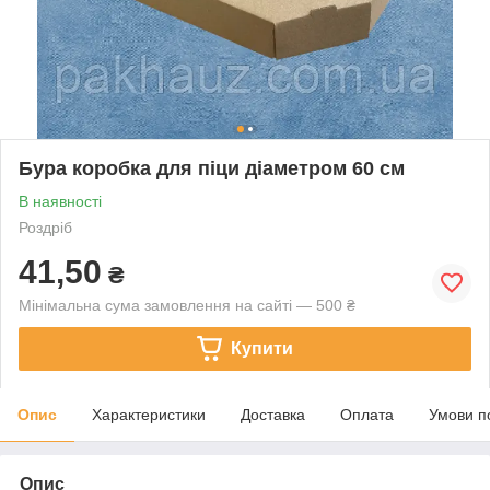
Бура коробка для піци діаметром 60 см
В наявності
Роздріб
41,50
₴
Мінімальна сума замовлення на сайті — 500 ₴
Купити
Опис
Характеристики
Доставка
Оплата
Умови п
Опис