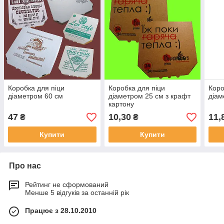
Коробка для піци
Коробка для піци
Коро
діаметром 60 см
діаметром 25 см з крафт
діам
картону
47
10,30
11,
₴
₴
Купити
Купити
Про нас
Рейтинг не сформований
Менше 5 відгуків за останній рік
Працює з 28.10.2010