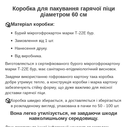
Коробка для пакування гарячої піци
діаметром 60 см
Матеріал коробки:
Бурий мікрогофрокартон марки Т-22Е бур.
Замовлення від 1 шт.
Нанесення друку.
Від виробника.
Виготовляється з сертифікованого бурого мікрогофрокартону
марки Т-22Е бур, має санітарно-епідеміологічний висновок.
Завдяки використанню гофрованого картону така коробка
добре утримує тепло, а конструкція коробки і марка картону
забезпечують стійку форму, що дуже важливо для якісної
доставки гарячої піци.
Коробка швидко збирається, а доставляється і зберігається
в розкладеному вигляді, упакована в пачки по 50 - 100 шт.
Вона легко утилізується, не завдаючи шкоди
навколишньому середовищу.
Друк логотипу та іншої інформації наноситься методом