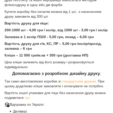
флексодруку в одну або дві фарби.
Купити коробку без печатки можна від 1 шт., з нанесенням
друку замовити від 300 шт.
Вартість друку для піци:
200-1000 шт - 4,00 грн / колір, від 1000 шт - 3,00 грн / колір
Заливка в 1 колір П320 - 5,00 грн, понад – 6,00 грн
Вартість друку для г/я, КС, ПР – 5,00 грн /колір/прохід,
заливка – 6 грн
Кліше – 11 000 грн/м.кв + 300 грн (доставка НП)
Ціна кліше залежить від його розміру і розраховується
індивідуально.
Допомагаємо з розробкою дизайну друку.
Так само виготовляємо коробки зі
стандартн
им друком
. При
цьому додатково кліше замовляти і оплачувати не потрібно.
Вартість іншої упаковки для піци без нанесення друку можна
подивитися
тут
.
Відправка по Україні:
Делівері.