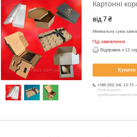
Картонні кор
від
7 ₴
Мінімальна сума замов
Під замовлення
Відправка з 12 се
Купити
+380 (50) 341-13-73
Розрахунок і
приймання замовле