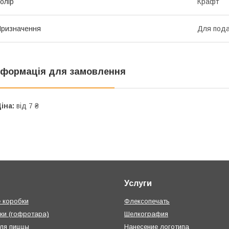
олір
Крафт
ризначення
Для пода
нформація для замовлення
іна:
від 7 ₴
Услуги
 коробки
Флексопечать
ки (гофротара)
Шелкография
ля пиццы
Нанесение логотипа