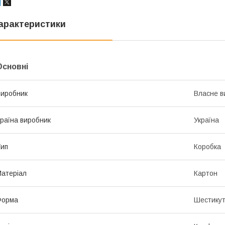
арактеристики
Основні
иробник
Власне в
раїна виробник
Україна
ип
Коробка
атеріал
Картон
Форма
Шестику