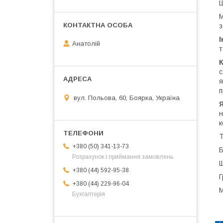
Ш
М
з
Анатолій
т
с
я
п
вул. Польова, 60, Боярка, Україна
Я
н
к
Т
+380 (50) 341-13-73
Б
Розрахунок і приймання замовлень
Щ
+380 (44) 592-95-38
Г
+380 (44) 229-96-04
М
Бухгалтерія