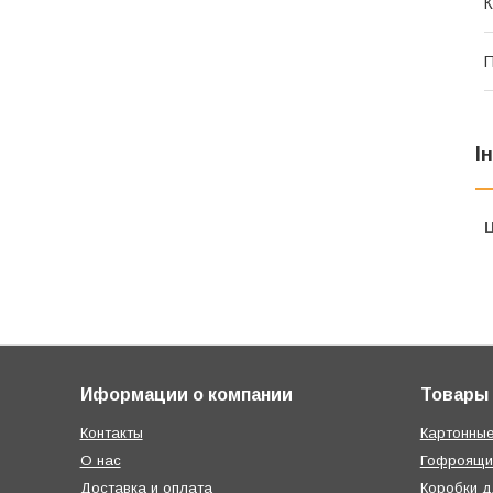
К
П
І
Ц
Иформации о компании
Товары
Контакты
Картонные
О нас
Гофроящи
Доставка и оплата
Коробки д