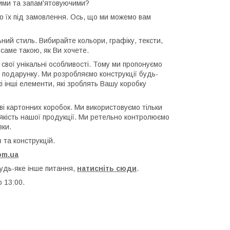
вими та запам'ятовуючими?
о їх під замовлення. Ось, що ми можемо вам
ьний стиль. Вибирайте кольори, графіку, тексти,
 саме такою, як Bи хочете.
свої унікальні особливості. Тому ми пропонуємо
 подарунку. Ми розробляємо конструкції будь-
і інші елементи, які зроблять Вашу коробку
і картонних коробок. Ми використовуємо тільки
якість нашої продукції. Ми ретельно контролюємо
вки.
 та конструкцій.
om.ua
будь-яке інше питання,
натисніть сюди
.
о 13:00.