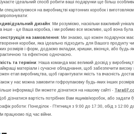
укаєте ідеальний спосіб робити ваші подарунки ще більш особли
и спеціалізуємося на виробництві картонних коробок і виготовляєм
апропонувати:
Індивідуальний дизайн
: Ми розуміємо, наскільки важливий унікал
а інше - це Bаша коробка, і ми робимо все можливе, щоб вона була
Конструкція на замовлення
: Ми знаємо, що кожен подарунок має 
творення коробки, яка ідеально підходить для Вашого продукту чи
ких розмірів і форм, додаємо вкладки, кришки, віконця, або будь-як
рактичною та ефектною одночасно.
кість та терміни
: Наша команда має великий досвід у виробництв
айкращі матеріали і сучасне обладнання, щоб забезпечити високу 
ожен етап виробництва, щоб гарантувати якість та вчасність доста
акож у нас можна замовити гофроупаковку будь-яких інших розмірів
ільше інформації Ви можете дізнатися на нашому сайті -
Tara07.c
об дізнатися вартість потрібних Вам ящиків/коробок, або задати 
рафік роботи: Понеділок - П'ятниця з 9:00 до 17:30, обід з 12:00 д
и працюємо під час війни.