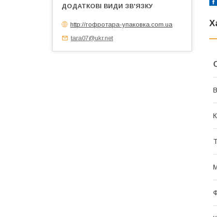
Х
http://гофротара-упаковка.com.ua
tara07@ukr.net
В
К
Т
М