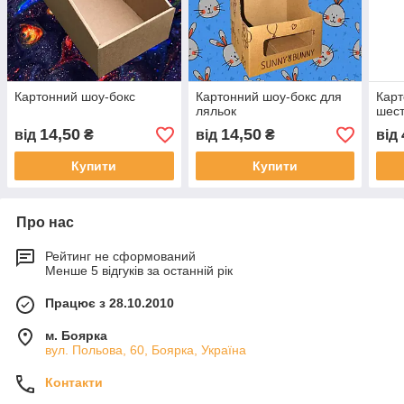
Картонний шоу-бокс
Картонний шоу-бокс для
Карт
ляльок
шест
14,50
14,50
від
₴
від
₴
від
Купити
Купити
Про нас
Рейтинг не сформований
Менше 5 відгуків за останній рік
Працює з 28.10.2010
м. Боярка
вул. Польова, 60, Боярка, Україна
Контакти