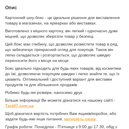
Опис
Картонний шоу-бокс - це ідеальне рішення для виставлення
товару в магазинах, на ярмарках або виставках.
Виготовлено з міцного картону, він легкий і одночасно дуже
міцний, що дозволяє зберігати товар у безпеці.
Цей бокс має глибину, що дозволяє розмістити товар в ряд,
що забезпечує прекрасний огляд для покупців. Також він
легко складається і розгортається, що дозволяє швидко
переносити його з місця на місце.
Бокс ідеально підходить для будь-яких товарів, від косметики
до їжі, дозволяючи покупцям швидко і легко знайти те, що їх
цікавить. Оптимальний і доступний варіант для виставки
продуктів та для збільшення продажів.
Робимо будь-які розміри, наносимо друк.
Більше інформації Ви можете дізнатися на нашому сайті -
Tara07.com.ua
Щоб дізнатися вартість потрібних Вам ящиків/коробок, або
задати будь-яке інше питання,
натисніть сюди
.
Графік роботи: Понеділок - П'ятниця з 9:00 до 17:30, обід з