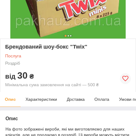
Брендований шоу-бокс "Twix"
Послуга
Роздріб
30
від
₴
Мінімальна сума замовлення на сайті — 500 ₴
Опис
Характеристики
Доставка
Оплата
Умови п
Опис
На фото зображені вироби, які ми виготовляємо для наших
клієнтів, але не продаємо в роздріб. Ці вироби можуть містити