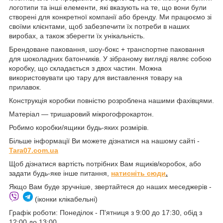
логотипи та інші елементи, які вказують на те, що вони були
створені для конкретної компанії або бренду. Ми працюємо зі
своїми клієнтами, щоб забезпечити їх потреби в наших
виробах, а також зберегти їх унікальність.
Брендоване паковання, шоу-бокс + транспортне паковання
для шоколадних батончиків. У зібраному вигляді являє собою
коробку, що складається з двох частин. Можна
використовувати цю тару для виставлення товару на
прилавок.
Конструкція коробки повністю розроблена нашими фахівцями.
Матеріал — тришаровий мікрогофрокартон.
Робимо коробки/ящики будь-яких розмірів.
Більше інформації Ви можете дізнатися на нашому сайті -
Tara07.com.ua
Щоб дізнатися вартість потрібних Вам ящиків/коробок, або
задати будь-яке інше питання,
натисніть сюди
.
Якщо Вам буде зручніше, звертайтеся до наших меседжерів -
(іконки клікабельні)
Графік роботи: Понеділок - П'ятниця з 9:00 до 17:30, обід з
12:00 до 13:00.