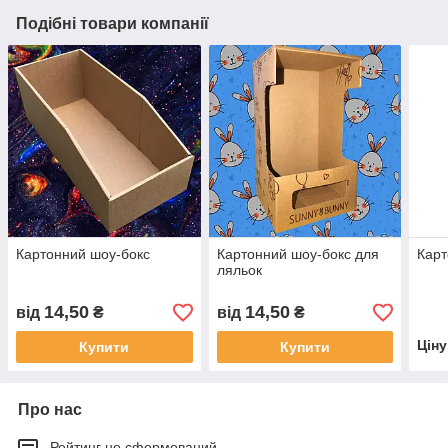
Подібні товари компанії
Картонний шоу-бокс
Картонний шоу-бокс для
Карт
ляльок
14,50
14,50
від
₴
від
₴
Цін
Купити
Купити
Про нас
Рейтинг не сформований