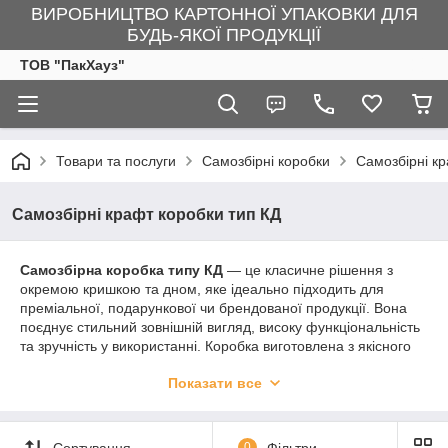
ВИРОБНИЦТВО КАРТОННОЇ УПАКОВКИ ДЛЯ
БУДЬ-ЯКОЇ ПРОДУКЦІЇ
ТОВ "ПакХауз"
Товари та послуги
Самозбірні коробки
Самозбірні кр
Самозбірні крафт коробки тип КД
Самозбірна коробка типу КД
— це класичне рішення з
окремою кришкою та дном, яке ідеально підходить для
преміальної, подарункової чи брендованої продукції. Вона
поєднує стильний зовнішній вигляд, високу функціональність
та зручність у використанні. Коробка виготовлена з якісного
крафт картону
, що забезпечує міцність, довговічність і
Показати все
природний вигляд.
Коробки типу КД легко складаються вручну, не потребують
клею, при цьому виглядають естетично й презентабельно.
Сортування
0
Фільтри