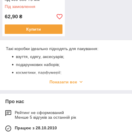
Під замовлення
62,90
₴
Купити
Такі коробки ідеально підходять для пакування:
взуття, одягу, аксесуарів;
подарункових наборів;
косметики, парфумерії;
товарів ручної роботи, сувенірів;
Показати все
кондитерських виробів, наприклад, тортів або печива.
Крафтовий матеріал — екологічний, приємний на дотик, з
Про нас
характерною текстурою, яка чудово виглядає навіть без
додаткового оздоблення. За бажанням, коробки можна
Рейтинг не сформований
брендувати
— наносити логотип або оформлення згідно з
Менше 5 відгуків за останній рік
фірмовим стилем.
🚚 Доставка доступна по всій Україні — Київ, Харків, Львів,
Працює з 28.10.2010