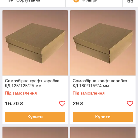
Віддільна кришка щільно прилягає до основи, створюючи
надійне і водночас привабливе пакування, яке підходить як
для продажу у роздріб, так і для доставки.
Самозбірна крафт коробка
Самозбірна крафт коробка
КД 125*125*25 мм
КД 180*115*74 мм
Під замовлення
Під замовлення
16,70
29
₴
₴
Купити
Купити