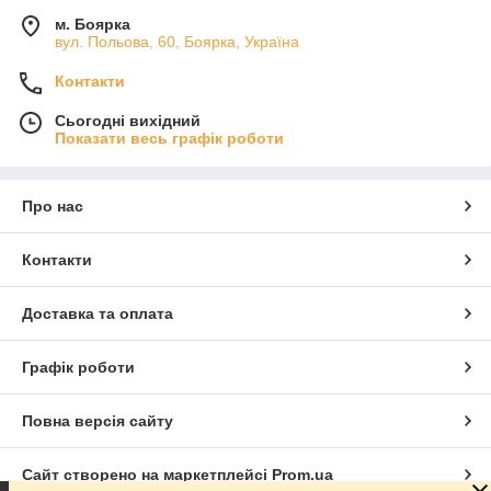
Дніпро, Одеса та інші міста. Ви можете обрати доставку
через
Нову Пошту
,
Delivery
або забрати коробки
м. Боярка
вул. Польова, 60, Боярка, Україна
самовивозом
зі складу. Ми гарантуємо якісну упаковку та
безпечне транспортування кожного замовлення.
Контакти
Коробки типу КД
— це елегантність, надійність і
універсальність у кожній деталі.
Сьогодні вихідний
Показати весь графік роботи
Про нас
Контакти
Доставка та оплата
Графік роботи
Повна версія сайту
Сайт створено на маркетплейсі
Prom.ua